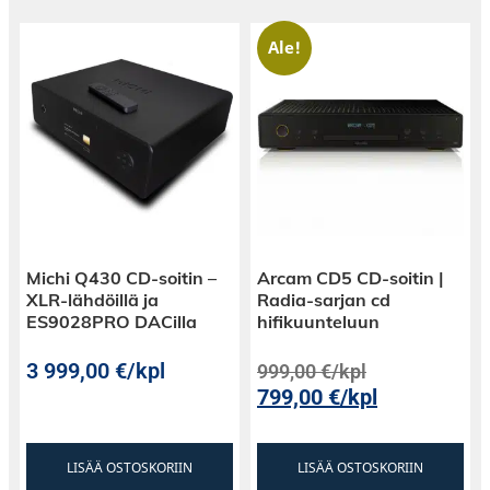
Ale!
Michi Q430 CD-soitin –
Arcam CD5 CD-soitin |
XLR-lähdöillä ja
Radia-sarjan cd
ES9028PRO DACilla
hifikuunteluun
3 999,00
€
/kpl
999,00
€
/kpl
799,00
€
/kpl
LISÄÄ OSTOSKORIIN
LISÄÄ OSTOSKORIIN