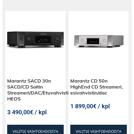
Marantz SACD 30n
Marantz CD 50n
SACD/CD Soitin
HighEnd CD Streameri,
Streameri/DAC/Etuvahvistin/Kuulokevahvistin
esivahvistin/dac
HEOS
1 899,00€ / kpl
3 490,00€ / kpl
VALITSE VAIHTOEHDOISTA
VALITSE VAIHTOEHDOISTA