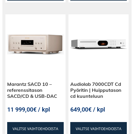
Marantz SACD 10 –
Audiolab 7000CDT Cd
referenssitason
Pyöritin | Huipputason
SACD/CD & USB-DAC
cd kuunteluun
11 999,00€ / kpl
649,00€ / kpl
VALITSE VAIHTOEHDOISTA
VALITSE VAIHTOEHDOISTA