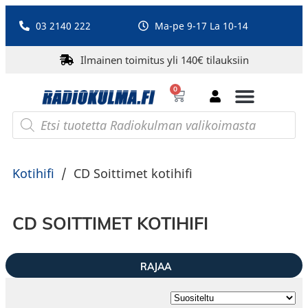
03 2140 222
Ma-pe 9-17 La 10-14
Ilmainen toimitus yli 140€ tilauksiin
0
Bluetooth-kaiuttimet
PA-laitteet ja karaoke
Roberts Radio
Kotihifi
/
CD Soittimet kotihifi
CD SOITTIMET KOTIHIFI
RAJAA