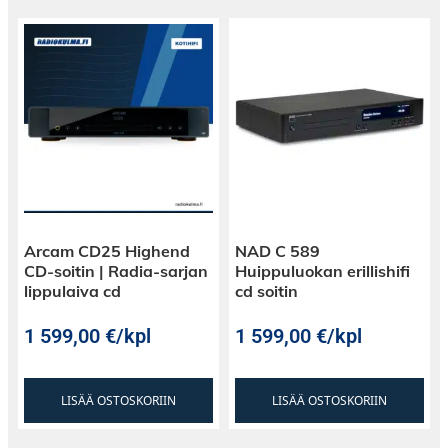
Arcam CD25 Highend
NAD C 589
CD-soitin | Radia-sarjan
Huippuluokan erillishifi
lippulaiva cd
cd soitin
1 599,00
€
/kpl
1 599,00
€
/kpl
LISÄÄ OSTOSKORIIN
LISÄÄ OSTOSKORIIN