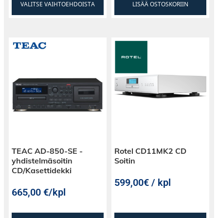
VALITSE VAIHTOEHDOISTA
LISÄÄ OSTOSKORIIN
TEAC AD-850-SE -
Rotel CD11MK2 CD
yhdistelmäsoitin
Soitin
CD/Kasettidekki
599,00€ / kpl
665,00
€
/kpl