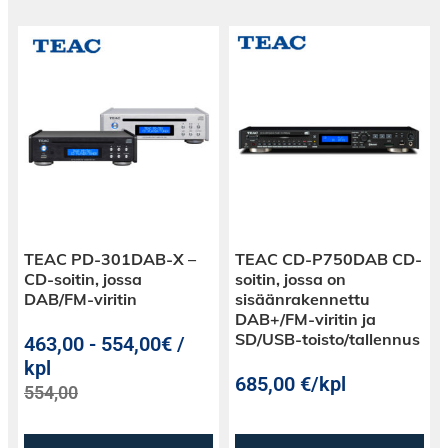
TEAC PD-301DAB-X –
TEAC CD-P750DAB CD-
CD-soitin, jossa
soitin, jossa on
DAB/FM-viritin
sisäänrakennettu
DAB+/FM-viritin ja
SD/USB-toisto/tallennus
463,00
-
554,00€ /
kpl
685,00
€
/kpl
554,00