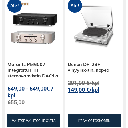
perinteisiä CD-soittimia korkealaatuisempaa
Ale!
Ale!
audiosignaalia vahvistimelle. Värinöitä
ehkäisevä rakenne vähentää haitallisia häiriöitä
ja takaa äänenlaadulle tiukat Denon-standardit.
Denonilla on yli 100 vuoden kokemus
laadukkaiden audiolaitteiden suunnittelusta,
joten voit luottaa laitteen tarjoavan
äänenlaatua, joka ylittää kaikki odotuksesi.
Marantz PM6007
Denon DP-29F
Integroitu HiFi
vinyylisoitin, hopea
stereovahvistin DAC:lla
201,00
€
/kpl
549,00
-
549,00€ /
149,00
€
/kpl
kpl
655,00
VALITSE VAIHTOEHDOISTA
LISÄÄ OSTOSKORIIN