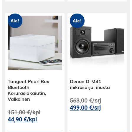
Ale!
Ale!
Tangent Pearl Box
Denon D-M41
Bluetooth
mikrosarja, musta
Korurasiakaiutin,
Valkoinen
563,00
€
/srj
499,00
€
/srj
151,00
€
/kpl
44,90
€
/kpl