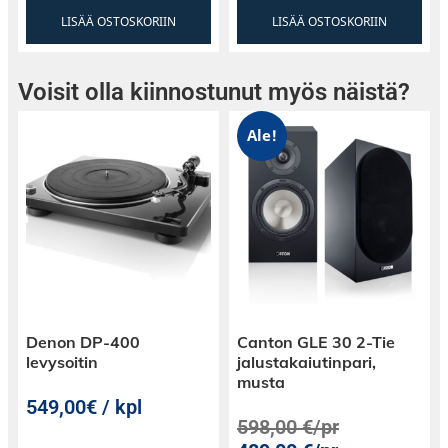
LISÄÄ OSTOSKORIIN
LISÄÄ OSTOSKORIIN
Voisit olla kiinnostunut myös näistä?
Ale!
Denon DP-400
Canton GLE 30 2-Tie
levysoitin
jalustakaiutinpari,
musta
549,00€ / kpl
598,00
€
/pr