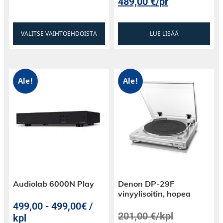
489,00
€
/pr
VALITSE VAIHTOEHDOISTA
LUE LISÄÄ
Ale!
Ale!
Audiolab 6000N Play
Denon DP-29F
vinyylisoitin, hopea
499,00
-
499,00€ /
201,00
€
/kpl
kpl