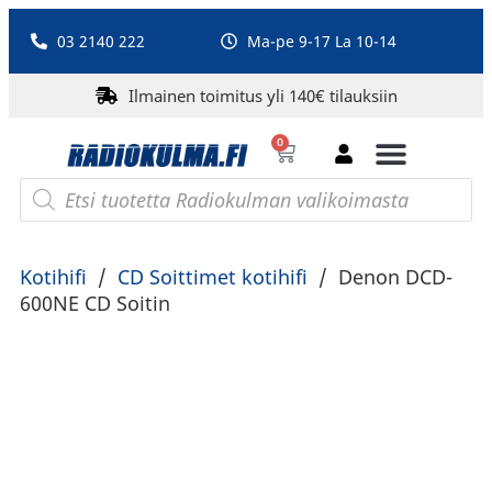
03 2140 222
Ma-pe 9-17 La 10-14
Ilmainen toimitus yli 140€ tilauksiin
0
Bluetooth-kaiuttimet
PA-laitteet ja karaoke
Roberts Radio
Kotihifi
/
CD Soittimet kotihifi
/
Denon DCD-
600NE CD Soitin