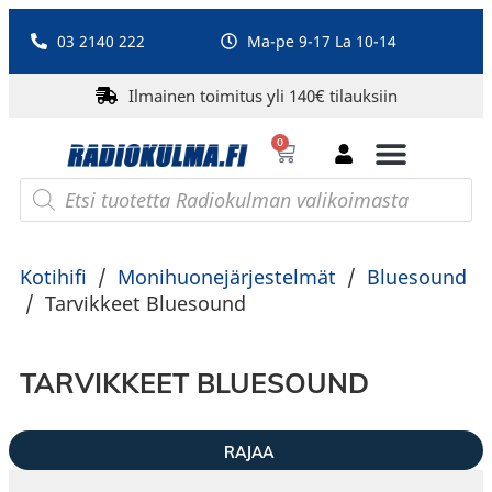
03 2140 222
Ma-pe 9-17 La 10-14
Ilmainen toimitus yli 140€ tilauksiin
0
Bluetooth-kaiuttimet
PA-laitteet ja karaoke
Roberts Radio
Kotihifi
/
Monihuonejärjestelmät
/
Bluesound
/
Tarvikkeet Bluesound
TARVIKKEET BLUESOUND
RAJAA