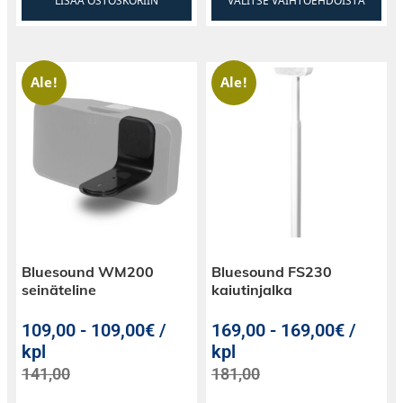
LISÄÄ OSTOSKORIIN
VALITSE VAIHTOEHDOISTA
Ale!
Ale!
Bluesound WM200
Bluesound FS230
seinäteline
kaiutinjalka
109,00
-
109,00€ /
169,00
-
169,00€ /
kpl
kpl
141,00
181,00