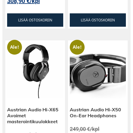
308,90
€
/kpl
LISÄÄ OSTOSKORIIN
LISÄÄ OSTOSKORIIN
Ale!
Ale!
Austrian Audio Hi-X65
Austrian Audio Hi-X50
Avoimet
On-Ear Headphones
masterointikuulokkeet
249,00
€
/kpl