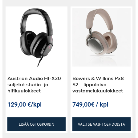
Austrian Audio HI-X20
Bowers & Wilkins Px8
suljetut studio- ja
S2 – lippulaiva
hifikuulokkeet
vastamelukuulokkeet
129,00
€
/kpl
749,00€ / kpl
LISÄÄ OSTOSKORIIN
VALITSE VAIHTOEHDOISTA