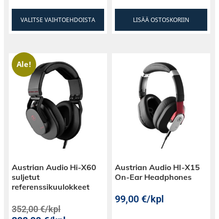
VALITSE VAIHTOEHDOISTA
LISÄÄ OSTOSKORIIN
Ale!
Austrian Audio Hi-X60
Austrian Audio HI-X15
suljetut
On-Ear Headphones
referenssikuulokkeet
99,00
€
/kpl
352,00
€
/kpl