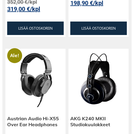
352,00
€
/kpl
198,90
€
/kpl
319,00
€
/kpl
LISÄÄ OSTOSKORIIN
LISÄÄ OSTOSKORIIN
Ale!
Austrian Audio Hi-X55
AKG K240 MKII
Over Ear Headphones
Studiokuulokkeet