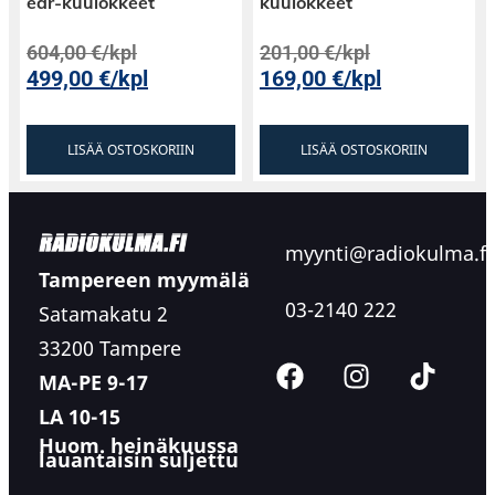
ear-kuulokkeet
kuulokkeet
604,00
€
/kpl
201,00
€
/kpl
499,00
€
/kpl
169,00
€
/kpl
LISÄÄ OSTOSKORIIN
LISÄÄ OSTOSKORIIN
myynti@radiokulma.fi
Tampereen myymälä
03-2140 222
Satamakatu 2
33200 Tampere
MA-PE 9-17
LA 10-15
Huom. heinäkuussa
lauantaisin suljettu