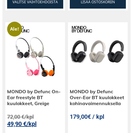
VALITSE VAIHTOEHDOISTA
LISÄÄ OSTOSKORIIN
Ale!
MONDO by Defunc On-
MONDO by Defunc
Ear freestyle BT
Over-Ear BT kuulokkeet
kuulokkeet, Greige
kohinavaimennuksella
179,00€ / kpl
72,00
€
/kpl
49,90
€
/kpl