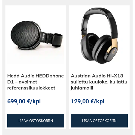
Hedd Audio HEDDphone
Austrian Audio HI-X18
D1 – avoimet
suljettu kuuloke, kullattu
referenssikuulokkeet
juhlamalli
699,00
€
/kpl
129,00
€
/kpl
LISÄÄ OSTOSKORIIN
LISÄÄ OSTOSKORIIN