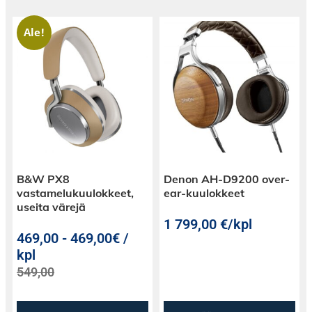
Ale!
B&W PX8
Denon AH-D9200 over-
vastamelukuulokkeet,
ear-kuulokkeet
useita värejä
1 799,00
€
/kpl
469,00
-
469,00€ /
kpl
549,00