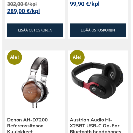
99,90
€
/kpl
302,00
€
/kpl
289,00
€
/kpl
LISÄÄ OSTOSKORIIN
LISÄÄ OSTOSKORIIN
Ale!
Ale!
Denon AH-D7200
Austrian Audio HI-
Referenssitason
X25BT USB-C On-Ear
Kuulokkeet
Bluetooth headphones