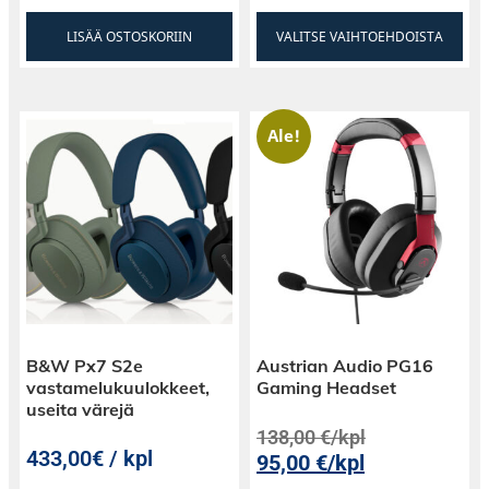
LISÄÄ OSTOSKORIIN
VALITSE VAIHTOEHDOISTA
Ale!
B&W Px7 S2e
Austrian Audio PG16
vastamelukuulokkeet,
Gaming Headset
useita värejä
138,00
€
/kpl
433,00€ / kpl
95,00
€
/kpl