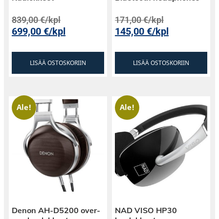
839,00
€
/kpl
171,00
€
/kpl
699,00
€
/kpl
145,00
€
/kpl
LISÄÄ OSTOSKORIIN
LISÄÄ OSTOSKORIIN
Ale!
Ale!
Denon AH-D5200 over-
NAD VISO HP30