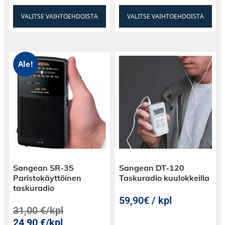
VALITSE VAIHTOEHDOISTA
VALITSE VAIHTOEHDOISTA
Ale!
Sangean SR-35
Sangean DT-120
Paristokäyttöinen
Taskuradio kuulokkeilla
taskuradio
59,90€ / kpl
31,00
€
/kpl
24,90
€
/kpl