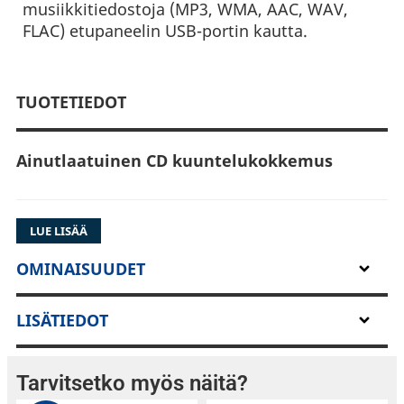
musiikkitiedostoja (MP3, WMA, AAC, WAV,
FLAC) etupaneelin USB-portin kautta.
TUOTETIEDOT
Ainutlaatuinen CD kuuntelukokkemus
LUE LISÄÄ
PURE DIRECT
OMINAISUUDET
CD-C603 sisältää Pure Direct -toiminnon, joka
on Yamahan vahvistimista ja vastaanottimista
LISÄTIEDOT
tuttu ja suosittu ominaisuus. Etupaneelin tai
kaukosäätimen painike sammuttaa digitaalisen
äänilähdön ja näytön. Tämä takaa
Tarvitsetko myös näitä?
mahdollisimman alhaisen häiriön ja siten