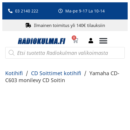
03 2140 222
Ma-pe 9-17 La 10-14
Ilmainen toimitus yli 140€ tilauksiin
0
Bluetooth-kaiuttimet
PA-laitteet ja karaoke
Roberts Radio
Kotihifi
/
CD Soittimet kotihifi
/
Yamaha CD-
C603 monilevy CD Soitin