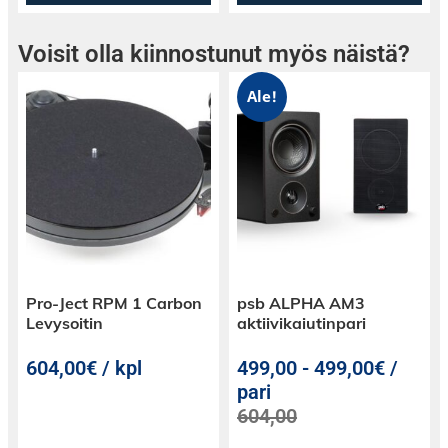
Voisit olla kiinnostunut myös näistä?
Ale!
Pro-Ject RPM 1 Carbon
psb ALPHA AM3
Levysoitin
aktiivikaiutinpari
604,00€ / kpl
499,00
-
499,00€ /
pari
604,00