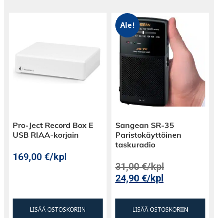
dynaaminen ja selkeä. CD-C603-soittimen
sisäosiin on tehty lisäpäivityksiä, jotka
parantavat äänenlaatua entisestään.
Ale!
CD-levyjen lisäksi se toistaa USB-
muistilaitteeseen tallennettuja
musiikkitiedostoja (MP3, WMA, AAC, WAV,
FLAC) etupaneelin USB-portin kautta.
Pro-Ject Record Box E
Sangean SR-35
USB RIAA-korjain
Paristokäyttöinen
taskuradio
169,00
€
/kpl
31,00
€
/kpl
24,90
€
/kpl
LISÄÄ OSTOSKORIIN
LISÄÄ OSTOSKORIIN