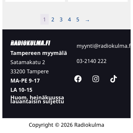
1
2
3
4
5
→
myynti@radiokulma.fi
Tampereen myymälä
03-2140 222
Satamakatu 2
33200 Tampere
MA-PE 9-17
LA 10-15
Huom. heinäkuussa
lauantaisin suljettu
Copyright © 2026 Radiokulma