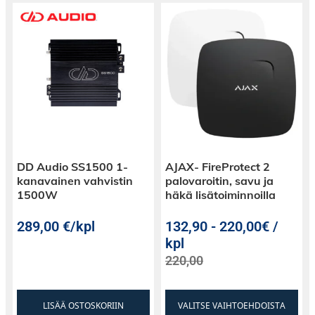
DD Audio SS1500 1-
AJAX- FireProtect 2
kanavainen vahvistin
palovaroitin, savu ja
1500W
häkä lisätoiminnoilla
289,00
€
/kpl
132,90
-
220,00€ /
kpl
220,00
LISÄÄ OSTOSKORIIN
VALITSE VAIHTOEHDOISTA