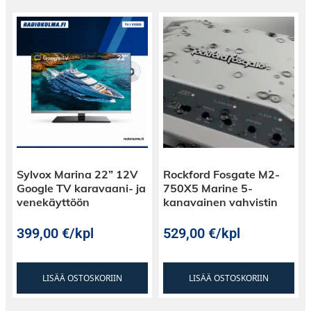
Sylvox Marina 22” 12V
Rockford Fosgate M2-
Google TV karavaani- ja
750X5 Marine 5-
venekäyttöön
kanavainen vahvistin
399,00
€
/kpl
529,00
€
/kpl
LISÄÄ OSTOSKORIIN
LISÄÄ OSTOSKORIIN