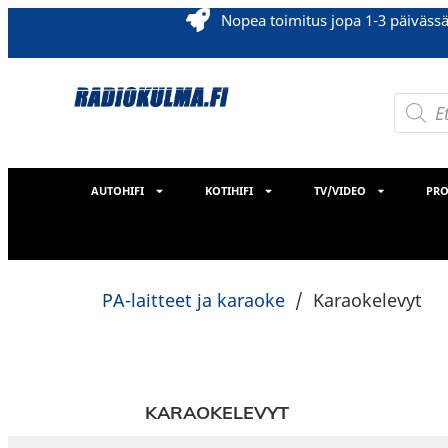
Nopea toimitus jopa 1-3 päiväss
AUTOHIFI
KOTIHIFI
TV/VIDEO
PRO
PA-laitteet ja karaoke
/
Karaokelevyt
KARAOKELEVYT