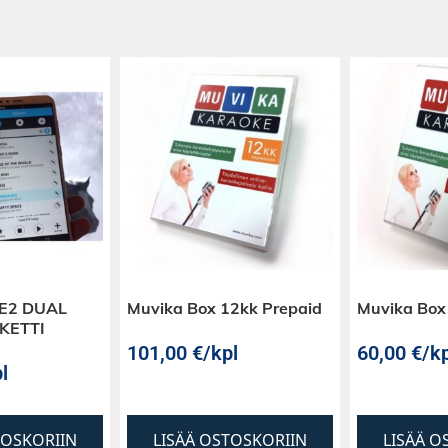
 E2 DUAL
Muvika Box 12kk Prepaid
Muvika Box
KETTI
101,00
€
/kpl
60,00
€
/kp
l
TOSKORIIN
LISÄÄ OSTOSKORIIN
LISÄÄ O