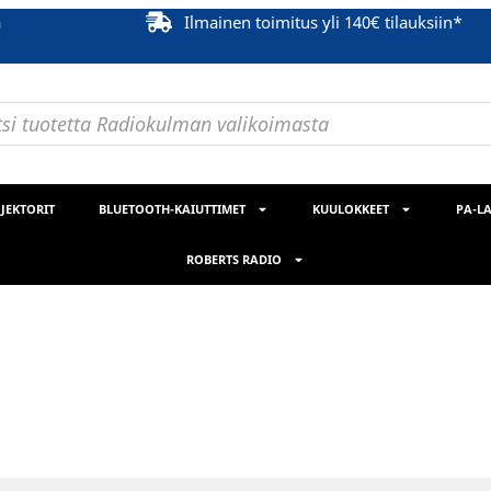
ä
Ilmainen toimitus yli 140€ tilauksiin*
JEKTORIT
BLUETOOTH-KAIUTTIMET
KUULOKKEET
PA-LA
ROBERTS RADIO