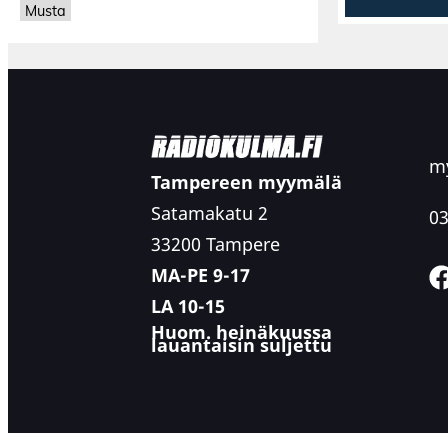
Musta
my
Tampereen myymälä
Satamakatu 2
03
33200 Tampere
MA-PE 9-17
LA 10-15
Huom. heinäkuussa
lauantaisin suljettu