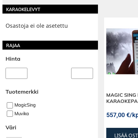
KARAOKELEVYT
Osastoja ei ole asetettu
RAJAA
Hinta
Tuotemerkki
MAGIC SING
KARAOKEPA
MagicSing
Muvika
557,00
€
/kp
Väri
LISÄÄ OS