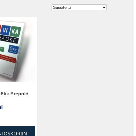
 6kk Prepaid
l
STOSKORIIN