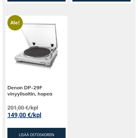
Ale!
Denon DP-29F
vinyylisoitin, hopea
201,00
€
/kpl
149,00
€
/kpl
LISÄÄ OSTOSKORIIN