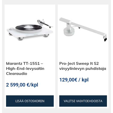
Marantz TT-15S1 –
Pro-Ject Sweep It S2
High-End-levysoitin
vinyylinlevyn puhdistaja
Clearaudio
129,00€ / kpl
2 599,00
€
/kpl
LISÄÄ OSTOSKORIIN
VALITSE VAIHTOEHDOISTA