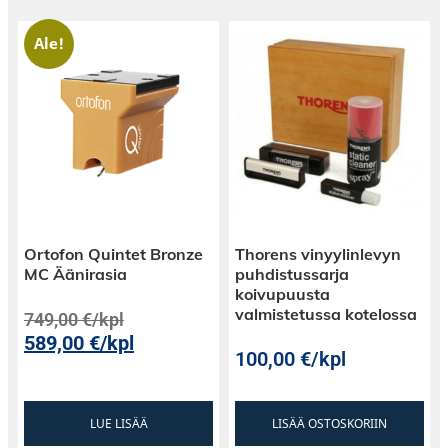
Ale!
Ortofon Quintet Bronze
Thorens vinyylinlevyn
MC Äänirasia
puhdistussarja
koivupuusta
valmistetussa kotelossa
749,00
€
/kpl
589,00
€
/kpl
100,00
€
/kpl
LUE LISÄÄ
LISÄÄ OSTOSKORIIN