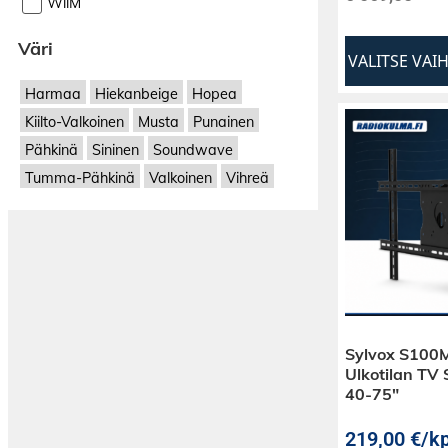
WiiM
Väri
VALITSE VAI
Harmaa
Hiekanbeige
Hopea
Kiilto-Valkoinen
Musta
Punainen
Pähkinä
Sininen
Soundwave
Tumma-Pähkinä
Valkoinen
Vihreä
Sylvox S10
Ulkotilan TV 
40-75″
219,00
€
/kp