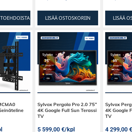
HTOEHDOISTA
LISÄÄ OSTOSKORIIN
LISÄÄ O
0MCMA0
Sylvox Pergola Pro 2.0 75”
Sylvox Perg
Seinäteline
4K Google Full Sun Terassi
4K Google F
TV
TV
l
5 599,00
€
/kpl
4 299,00