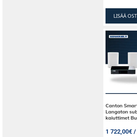
LISÄÄ OS
Canton Smar
Langaton sub
kaiuttimet B
1 722,00€ /