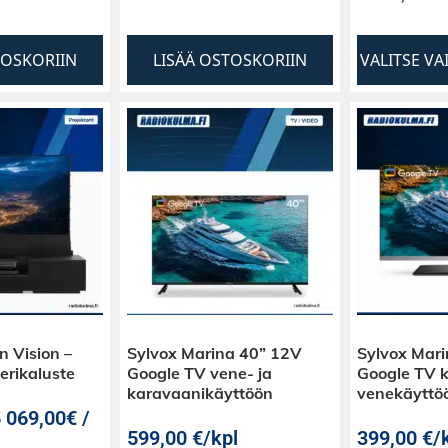
TOSKORIIN
LISÄÄ OSTOSKORIIN
VALITSE V
n Vision –
Sylvox Marina 40” 12V
Sylvox Mar
erikaluste
Google TV vene- ja
Google TV k
karavaanikäyttöön
venekäyttö
 069,00€ /
599,00
€
/kpl
399,00
€
/