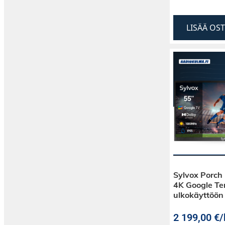
LISÄÄ OS
Sylvox Porch 
4K Google Te
ulkokäyttöön
2 199,00
€
/