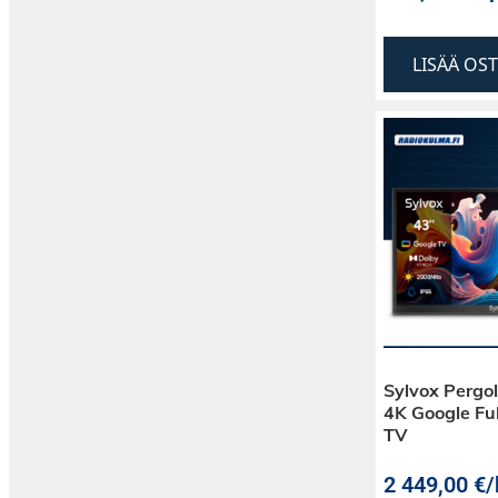
LISÄÄ OS
Sylvox Pergol
4K Google Ful
TV
2 449,00
€
/