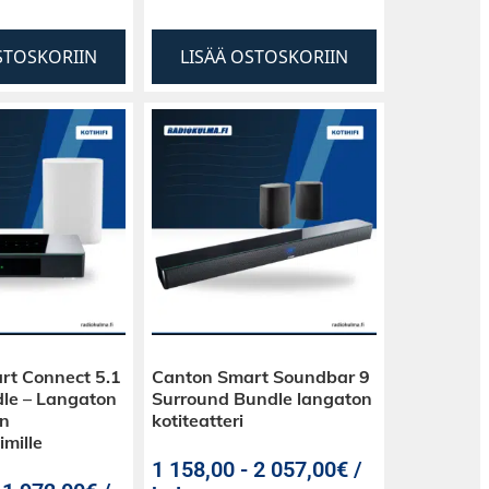
STOSKORIIN
LISÄÄ OSTOSKORIIN
rt Connect 5.1
Canton Smart Soundbar 9
le – Langaton
Surround Bundle langaton
en
kotiteatteri
imille
1 158,00
-
2 057,00€ /