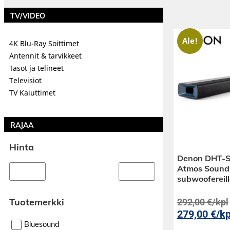
TV/VIDEO
Ale!
4K Blu-Ray Soittimet
Antennit & tarvikkeet
Tasot ja telineet
Televisiot
TV Kaiuttimet
RAJAA
Hinta
Denon DHT-S
Atmos Sound
subwoofereil
Tuotemerkki
292,00
€
/kpl
279,00
€
/kp
Bluesound