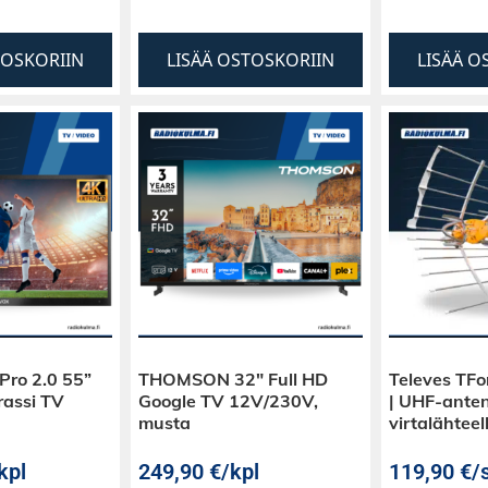
TOSKORIIN
LISÄÄ OSTOSKORIIN
LISÄÄ O
Pro 2.0 55”
THOMSON 32″ Full HD
Televes TFor
rassi TV
Google TV 12V/230V,
| UHF-anten
musta
virtalähteel
kpl
249,90
€
/kpl
119,90
€
/s