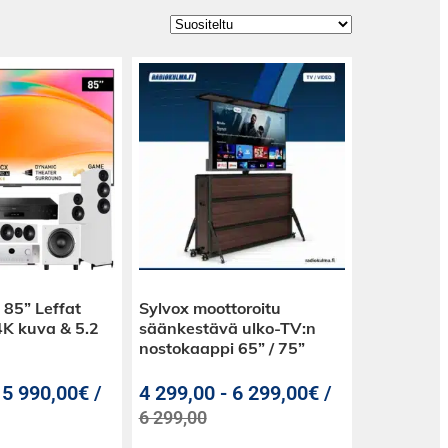
85” Leffat
Sylvox moottoroitu
 4K kuva & 5.2
säänkestävä ulko-TV:n
nostokaappi 65” / 75”
-
5 990,00€ /
4 299,00
-
6 299,00€ /
6 299,00