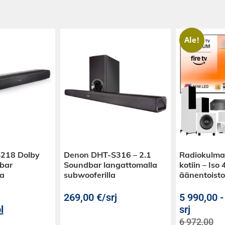
Ale!
218 Dolby
Denon DHT-S316 – 2.1
Radiokulma 
bar
Soundbar langattomalla
kotiin – Iso
la
subwooferilla
äänentoisto
269,00
€
/srj
5 990,00
l
srj
6 972,00