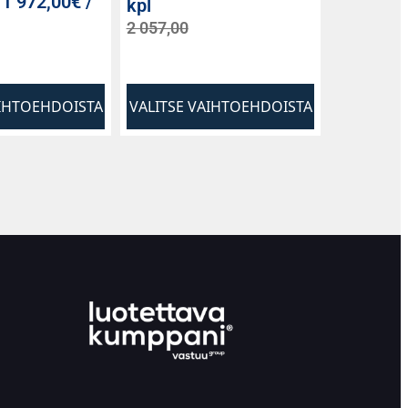
-
1 972,00€ /
kpl
2 057,00
AIHTOEHDOISTA
VALITSE VAIHTOEHDOISTA