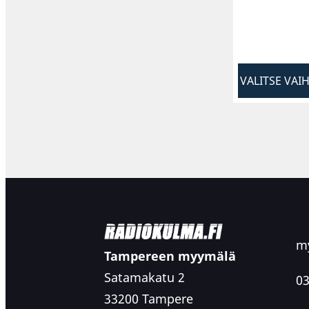
VALITSE VAI
my
Tampereen myymälä
Satamakatu 2
03
33200 Tampere