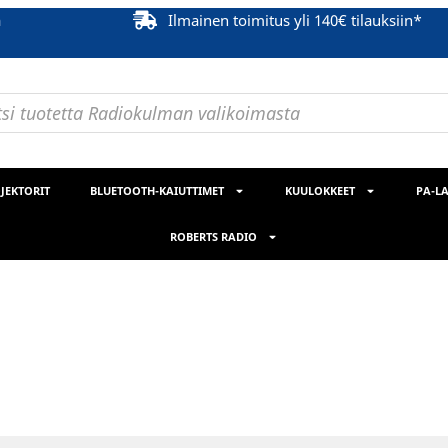
ä
Ilmainen toimitus yli 140€ tilauksiin*
JEKTORIT
BLUETOOTH-KAIUTTIMET
KUULOKKEET
PA-LA
ROBERTS RADIO