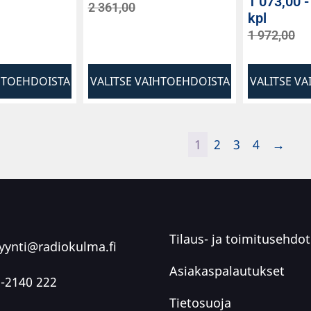
1 073,00
2 361,00
kpl
1 972,00
HTOEHDOISTA
VALITSE VAIHTOEHDOISTA
VALITSE V
1
2
3
4
→
Tilaus- ja toimitusehdot
ynti@radiokulma.fi
Asiakaspalautukset
-2140 222
Tietosuoja