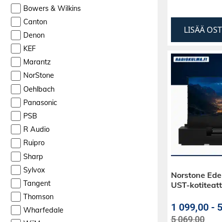
Bowers & Wilkins
Canton
LISÄÄ OS
Denon
KEF
Marantz
NorStone
Oehlbach
Panasonic
PSB
R Audio
Ruipro
Sharp
Sylvox
Norstone Ede
Tangent
UST-kotiteatt
Thomson
1 099,00
-
5
Wharfedale
5 069,00