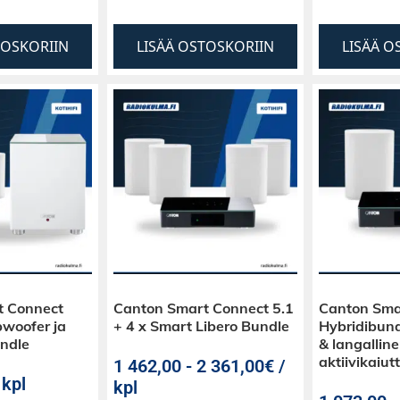
TOSKORIIN
LISÄÄ OSTOSKORIIN
LISÄÄ O
t Connect
Canton Smart Connect 5.1
Canton Sma
woofer ja
+ 4 x Smart Libero Bundle
Hybridibund
undle
& langallin
aktiivikaiutt
1 462,00
-
2 361,00€ /
 kpl
kpl