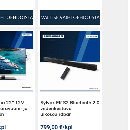
AIHTOEHDOISTA
VALITSE VAIHTOEHDOISTA
ina 22” 12V
Sylvox Elf S2 Bluetooth 2.0
aravaani- ja
vedenkestävä
ön
ulkosoundbar
kpl
799,00
€
/kpl