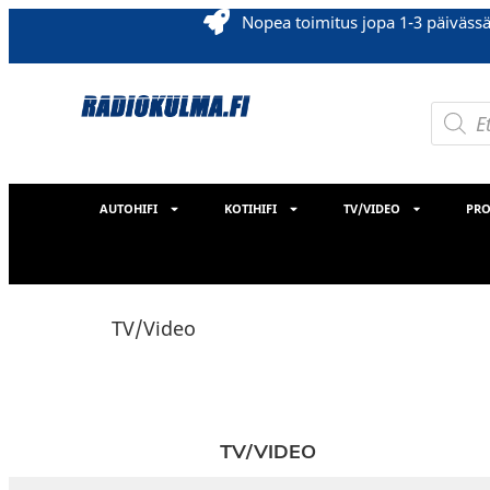
Nopea toimitus jopa 1-3 päiväss
AUTOHIFI
KOTIHIFI
TV/VIDEO
PRO
TV/Video
TV/VIDEO