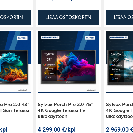
TOSKORIIN
LISÄÄ OSTOSKORIIN
LISÄÄ O
a Pro 2.0 43”
Sylvox Porch Pro 2.0 75”
Sylvox Porc
l Sun Terassi
4K Google Terassi TV
4K Google T
ulkokäyttöön
ulkokäyttö
kpl
4 299,00
€
/kpl
2 969,00