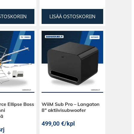
STOSKORIIN
LISÄÄ OSTOSKORIIN
ce Ellipse Boss
WiiM Sub Pro – Langaton
ni
8″ aktiivisubwoofer
lä
499,00
€
/kpl
rj