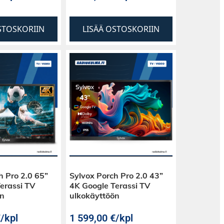
STOSKORIIN
LISÄÄ OSTOSKORIIN
h Pro 2.0 65”
Sylvox Porch Pro 2.0 43”
erassi TV
4K Google Terassi TV
ön
ulkokäyttöön
€
/kpl
1 599,00
€
/kpl