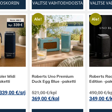
TOSKORIIN
VALITSE VAIHTOEHDOISTA
VALITSE V
Ale!
Ale!
ler Midi
Roberts Uno Premium
Roberts Rad
ketti
Duck Egg Blue -paketti
Edition -pak
339,00
€
/srj
521,00
€
/kpl
490,00
€
/k
369,00
€
/kpl
349,00
€
/