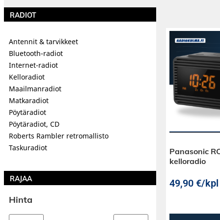
RADIOT
Antennit & tarvikkeet
Bluetooth-radiot
Internet-radiot
Kelloradiot
Maailmanradiot
Matkaradiot
Pöytäradiot
Pöytäradiot, CD
Roberts Rambler retromallisto
Taskuradiot
Panasonic R
kelloradio
RAJAA
49,90
€
/kpl
Hinta