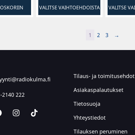
TOSKORIIN
VALITSE VAIHTOEHDOISTA
VALITSE V
1
2
3
→
Tilaus- ja toimitusehdot
ynti@radiokulma.fi
Asiakaspalautukset
-2140 222
Tietosuoja
Yhteystiedot
Tilauksen peruminen