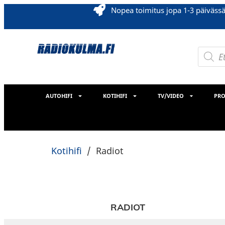
Nopea toimitus jopa 1-3 päiväss
AUTOHIFI
KOTIHIFI
TV/VIDEO
PRO
Kotihifi
/
Radiot
RADIOT