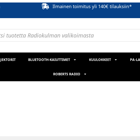
ä
Ilmainen toimitus yli 140€ tilauksiin*
JEKTORIT
BLUETOOTH-KAIUTTIMET
KUULOKKEET
PA-LA
ROBERTS RADIO