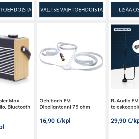
HTOEHDOISTA
VALITSE VAIHTOEHDOISTA
LISÄÄ O
ler Max –
Oehlbach FM
R-Audio FM
dio, Bluetooth
Dipoliantenni 75 ohm
teleskooppi
16,90
€
/kpl
29,90
€
/kp
pl