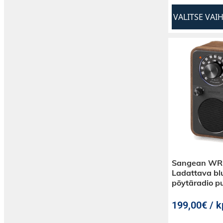
VALITSE VAI
Sangean WR-
Ladattava bl
pöytäradio p
199,00€ / k