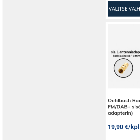
VALITSE VAI
Oehlbach Ra
FM/DAB+ sisä
adapterin)
19,90
€
/kpl