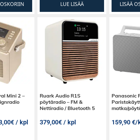
TOSKORIIN
LUE LISÄÄ
LISÄÄ O
al Mini 2 –
Ruark Audio R1S
Panasonic 
ignradio
pöytäradio – FM &
Paristokäyt
Nettiradio / Bluetooth 5
matka/pöyt
3,00€ / kpl
379,00€ / kpl
159,90
€
/