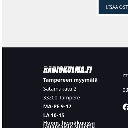
LISÄÄ OS
my
Tampereen myymälä
Satamakatu 2
03
33200 Tampere
MA-PE 9-17
LA 10-15
Huom. heinäkuussa
lauantaisin suljettu