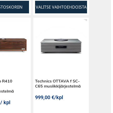
STOSKORIIN
VALITSE VAIHTOEHDOISTA
o R410
Technics OTTAVA f SC-
C65 musiikkijärjestelmä
jestelmä
999,00
€
/kpl
/ kpl