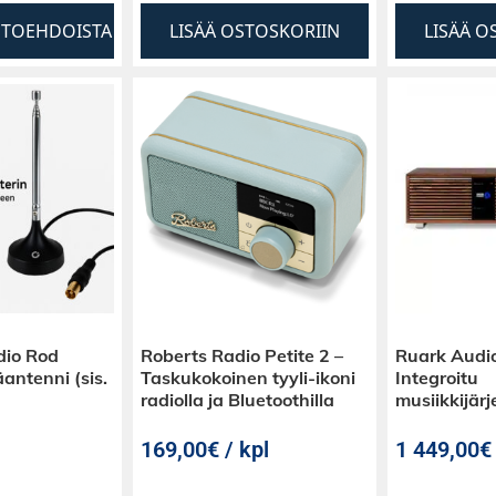
HTOEHDOISTA
LISÄÄ OSTOSKORIIN
LISÄÄ O
dio Rod
Roberts Radio Petite 2 –
Ruark Audi
antenni (sis.
Taskukokoinen tyyli-ikoni
Integroitu
radiolla ja Bluetoothilla
musiikkijär
169,00€ / kpl
1 449,00€ 