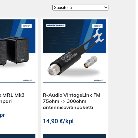
o MR1 Mk3
R-Audio VintageLink FM
inpari
75ohm -> 300ohm
antennisovitinpaketti
pr
14,90
€
/kpl