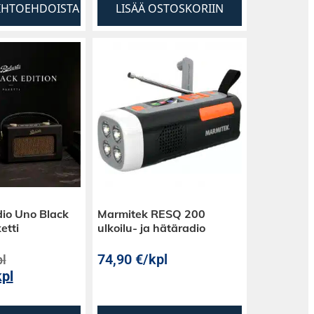
AIHTOEHDOISTA
LISÄÄ OSTOSKORIIN
io Uno Black
Marmitek RESQ 200
etti
ulkoilu- ja hätäradio
74,90
€
/kpl
pl
kpl