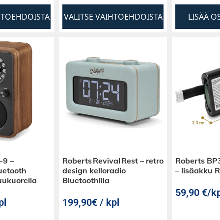
HTOEHDOISTA
VALITSE VAIHTOEHDOISTA
LISÄÄ O
9 –
Roberts Revival Rest – retro
Roberts BP3
uetooth
design kelloradio
– lisäakku 
uukuorella
Bluetoothilla
59,90
€
/kp
pl
199,90€ / kpl