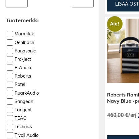
LISÄÄ OS
Tuotemerkki
Ale!
Marmitek
Oehlbach
Panasonic
Pro-Ject
R Audio
Roberts
Rotel
RuarkAudio
Roberts Ramb
Navy Blue -pa
Sangean
Tangent
460,00
€
/srj
TEAC
Technics
Tivoli Audio