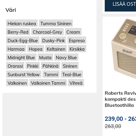
LISÄÄ OS
Väri
Hiekan ruskea
Tumma Sininen
Berry-Red
Charcoal-Grey
Cream
Duck-Egg-Blue
Dusky-Pink
Espreso
Harmaa
Hopea
Keltainen
Kirsikka
Midnight Blue
Musta
Navy Blue
Oranssi
Pinkki
Pähkinä
Sininen
Sunburst Yellow
Tammi
Teal-Blue
Valkoinen
Valkoinen Tammi
Vihreä
Roberts Reviv
kompakti des
Bluetoothilla
239,00
-
26
263,00