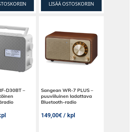
STOSKORIIN
LISÄÄ OSTOSKORIIN
RF-D30BT –
Sangean WR-7 PLUS –
töinen
puuviiluinen ladattava
äradio
Bluetooth-radio
kpl
149,00€ / kpl