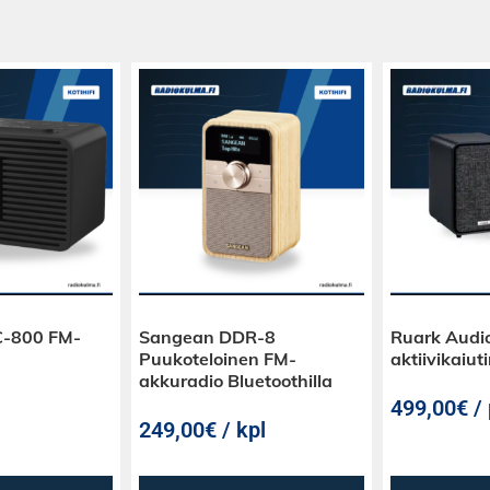
C-800 FM-
Sangean DDR-8
Ruark Audi
Puukoteloinen FM-
aktiivikaiut
akkuradio Bluetoothilla
499,00€ / 
249,00€ / kpl