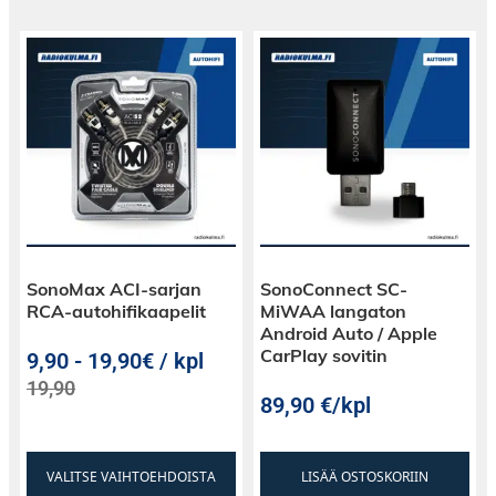
SonoMax ACI-sarjan
SonoConnect SC-
RCA-autohifikaapelit
MiWAA langaton
Android Auto / Apple
CarPlay sovitin
9,90
-
19,90€ / kpl
19,90
89,90
€
/kpl
VALITSE VAIHTOEHDOISTA
LISÄÄ OSTOSKORIIN