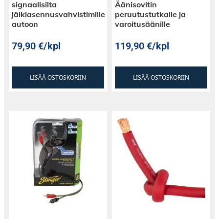
signaalisilta
Äänisovitin
jälkiasennusvahvistimille
peruutustutkalle ja
autoon
varoitusäänille
79,90
€
/kpl
119,90
€
/kpl
LISÄÄ OSTOSKORIIN
LISÄÄ OSTOSKORIIN