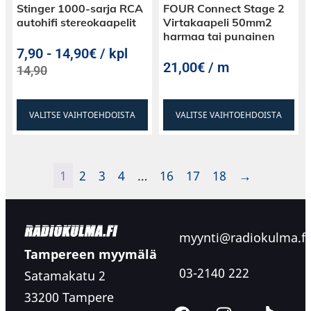
Stinger 1000-sarja RCA
FOUR Connect Stage 2
autohifi stereokaapelit
Virtakaapeli 50mm2
harmaa tai punainen
7,90
-
14,90€ / kpl
21,00€ / m
14,90
VALITSE VAIHTOEHDOISTA
VALITSE VAIHTOEHDOISTA
1
2
3
4
…
16
17
18
→
myynti@radiokulma.fi
Tampereen myymälä
03-2140 222
Satamakatu 2
33200 Tampere