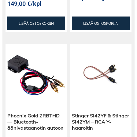
149,00
€
/kpl
LISÄÄ OSTOSKORIIN
LISÄÄ OSTOSKORIIN
Phoenix Gold ZRBTHD
Stinger SI42YF & Stinger
— Bluetooth-
SI42YM – RCA Y-
äänivastaanotin autoon
haaroitin