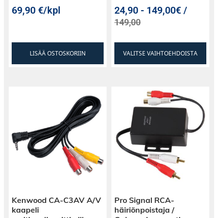
69,90
€
/kpl
24,90
-
149,00€ /
149,00
LISÄÄ OSTOSKORIIN
VALITSE VAIHTOEHDOISTA
Kenwood CA-C3AV A/V
Pro Signal RCA-
kaapeli
häiriönpoistaja /