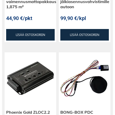
vaimennusmattopakkaus
jälkiasennusvahvistimille
1,875 m²
autoon
44,90
€
/pkt
99,90
€
/kpl
LISÄÄ OSTOSKORIIN
LISÄÄ OSTOSKORIIN
Phoenix Gold ZLOC2.2
BONG-BOX PDC