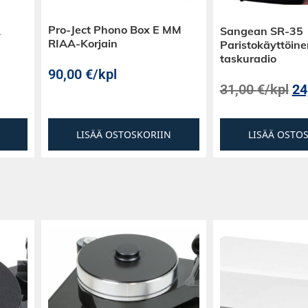
traalia
sta riippuen.
Pro-Ject Phono Box E MM
A
Sangean SR-35
ittaustulokset
RIAA-Korjain
Paristokäyttöine
tta toiston
taskuradio
90,00
€
/kpl
31,00
€
/kpl
24
 varten:
hvistimeen tai
si optista ja yksi
LISÄÄ OSTOSKORIIN
LISÄÄ OSTO
lle sekä
omaa, että
un toistat DSD-
384 kHz PCM:ää –
materiaalista.
vahvistin gain-
ativammat
erillistä