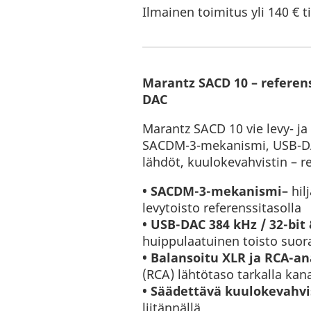
Ilmainen toimitus yli 140 € ti
Marantz SACD 10 – referen
DAC
Marantz SACD 10 vie levy- ja
SACDM-3-mekanismi, USB-D
lähdöt, kuulokevahvistin – r
• SACDM-3-mekanismi–
hil
levytoisto referenssitasolla
• USB-DAC 384 kHz / 32-bit
huippulaatuinen toisto suo
• Balansoitu XLR ja RCA-an
(RCA) lähtötaso tarkalla kan
• Säädettävä kuulokevahvi
liitännällä