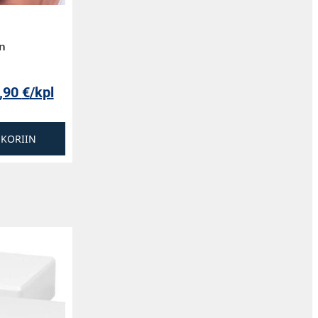
n
,90
€
/kpl
SKORIIN