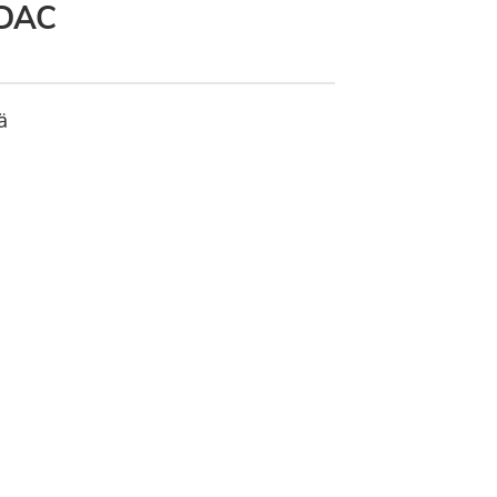
DAC
ä