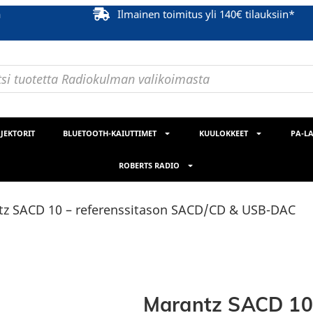
ä
Ilmainen toimitus yli 140€ tilauksiin*
JEKTORIT
BLUETOOTH-KAIUTTIMET
KUULOKKEET
PA-LA
ROBERTS RADIO
tz SACD 10 – referenssitason SACD/CD & USB-DAC
Marantz SACD 10 