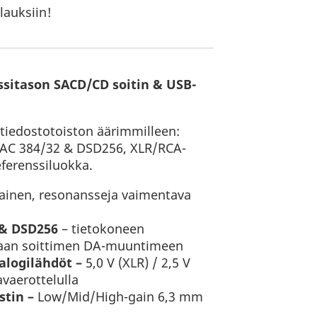
lauksiin!
ssitason SACD/CD soitin & USB-
 tiedostotoiston äärimmilleen:
AC 384/32 & DSD256, XLR/RCA-
eferenssiluokka.
jainen, resonansseja vaimentava
 & DSD256
– tietokoneen
raan soittimen DA-muuntimeen
alogilähdöt –
5,0 V (XLR) / 2,5 V
avaerottelulla
stin –
Low/Mid/High-gain 6,3 mm