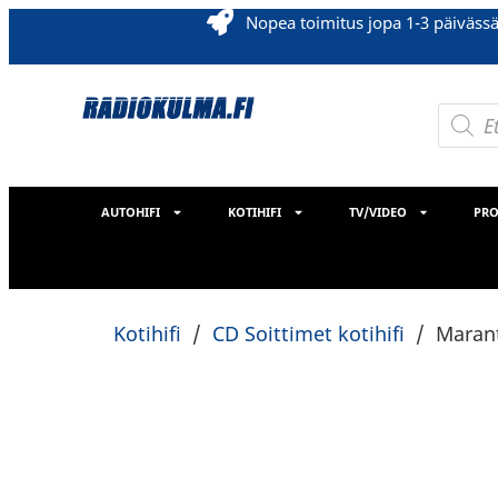
Nopea toimitus jopa 1-3 päiväss
AUTOHIFI
KOTIHIFI
TV/VIDEO
PRO
Kotihifi
/
CD Soittimet kotihifi
/
Maran