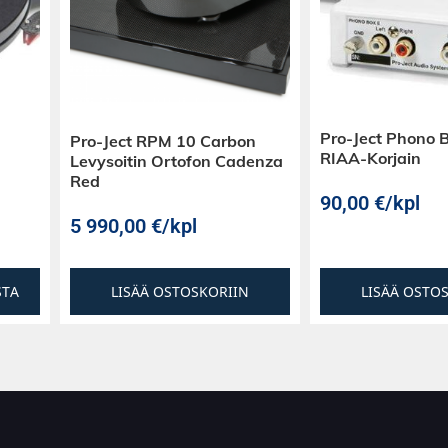
 paksut
, massiivinen
lu tekevät
abiilin – ja siksi
Pro-Ject Phono 
Pro-Ject RPM 10 Carbon
RIAA-Korjain
Levysoitin Ortofon Cadenza
Red
90,00
€
/kpl
 avoin.
5 990,00
€
/kpl
elu. Neutraali
STA
LISÄÄ OSTOSKORIIN
LISÄÄ OSTO
amista,