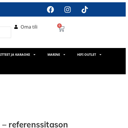
Oma tili
0
ITTEET JA KARAOKE
MARINE
HIFI OUTLET
– referenssitason