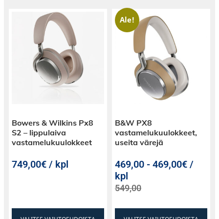
Ale!
Bowers & Wilkins Px8
B&W PX8
S2 – lippulaiva
vastamelukuulokkeet,
vastamelukuulokkeet
useita värejä
749,00€ / kpl
469,00
-
469,00€ /
kpl
549,00