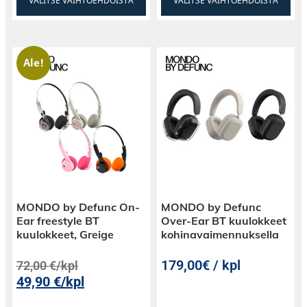
VALITSE VAIHTOEHDOISTA
VALITSE VAIHTOEHDOISTA
Ale!
MONDO by Defunc On-
MONDO by Defunc
Ear freestyle BT
Over-Ear BT kuulokkeet
kuulokkeet, Greige
kohinavaimennuksella
179,00€ / kpl
72,00
€
/kpl
49,90
€
/kpl