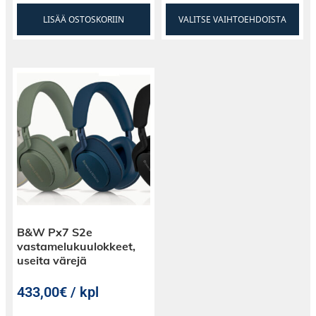
LISÄÄ OSTOSKORIIN
VALITSE VAIHTOEHDOISTA
B&W Px7 S2e
vastamelukuulokkeet,
useita värejä
433,00€ / kpl