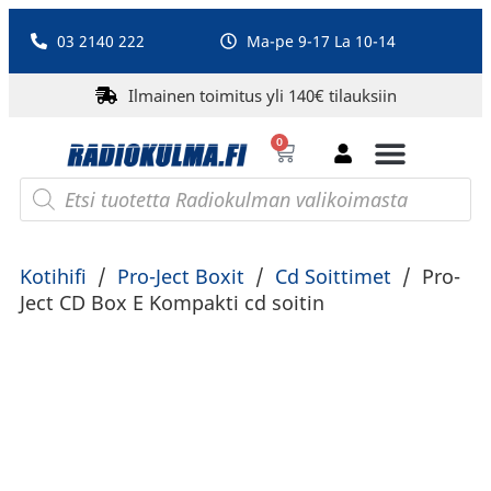
03 2140 222
Ma-pe 9-17 La 10-14
Ilmainen toimitus yli 140€ tilauksiin
0
Bluetooth-kaiuttimet
PA-laitteet ja karaoke
Roberts Radio
Kotihifi
/
Pro-Ject Boxit
/
Cd Soittimet
/
Pro-
Ject CD Box E Kompakti cd soitin