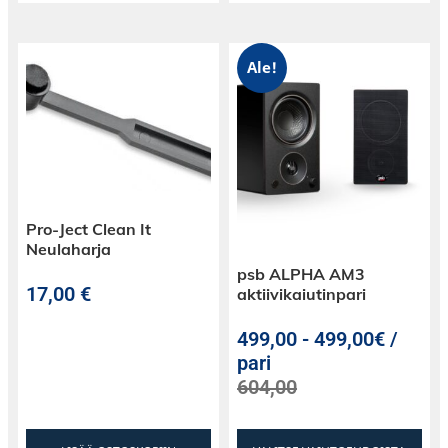
Ale!
Pro-Ject Clean It
Neulaharja
psb ALPHA AM3
17,00
€
aktiivikaiutinpari
499,00
-
499,00€ /
pari
604,00