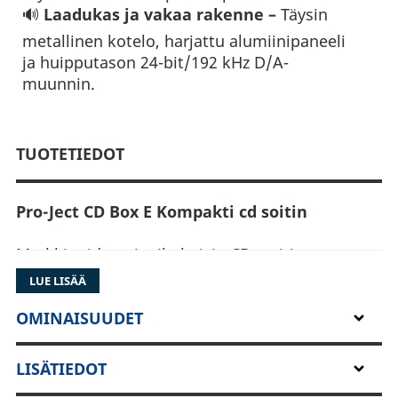
🔊
Laadukas ja vakaa rakenne
–
Täysin
metallinen kotelo, harjattu alumiinipaneeli
ja huipputason 24-bit/192 kHz D/A-
muunnin.
TUOTETIEDOT
Pro-Ject CD Box E Kompakti cd soitin
Markkinoiden pienikokoisin CD -soitin
laadukkaalla DA -muuntimella ja koaksiaalisella
LUE LISÄÄ
digiliitännällä.
OMINAISUUDET
Ultrakompakti perustason CD-soitin
–
CD Box
E valloittaa uuden hintaluokan.
LISÄTIEDOT