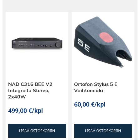
ja upeimman äänen. Sen vähäinen jitteri, 24-
bittinen/192 kHz ja monibitti-delta-sigma -
rakenne ylpeilevät anteliaalla digitaali-analogia-
arkkitehtuurilla, ja tämä on olennaista
saadaksesi CD-levysi kuulostamaan siltä kuin
niiden pitäisi. Aivan kuten sen isommat
veljensä, CD Box E:n asema ja arkkitehtuuri
mahdollistavat 1:1 bitin tarkan CD-toiston.
NAD C316 BEE V2
Ortofon Stylus 5 E
Integroitu Stereo,
Vaihtoneula
2x40W
60,00
€
/kpl
499,00
€
/kpl
LISÄÄ OSTOSKORIIN
LISÄÄ OSTOSKORIIN