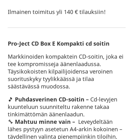
Ilmainen toimitus yli 140 € tilauksiin!
Pro-Ject CD Box E Kompakti cd soitin
Markkinoiden kompaktein CD-soitin, joka ei
tee kompromisseja äänenlaadussa.
Täysikokoisten kilpailijoidensa veroinen
suorituskyky tyylikkäässä ja tilaa
säästävässä muodossa.
🎵
Puhdasverinen CD-soitin –
Cd-levyjen
kuunteluun suunniteltu rakenne takaa
tinkimättömän äänenlaadun.
🔧
Mahtuu minne vain –
Leveydeltään
lähes pystyyn asetetun A4-arkin kokoinen –
täydellinen valinta pienempiinkin tiloihin.