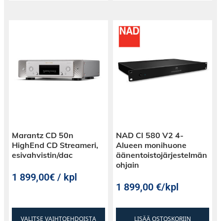
Marantz CD 50n
NAD CI 580 V2 4-
HighEnd CD Streameri,
Alueen monihuone
esivahvistin/dac
äänentoistojärjestelmän
ohjain
1 899,00€ / kpl
1 899,00
€
/kpl
VALITSE VAIHTOEHDOISTA
LISÄÄ OSTOSKORIIN