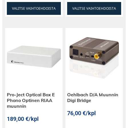
VALITSE VAIHTOEHDOISTA
VALITSE VAIHTOEHDOISTA
Pro-Ject Optical Box E
Oehlbach D/A Muunnin
Phono Optinen RIAA
Digi Bridge
muunnin
76,00
€
/kpl
189,00
€
/kpl