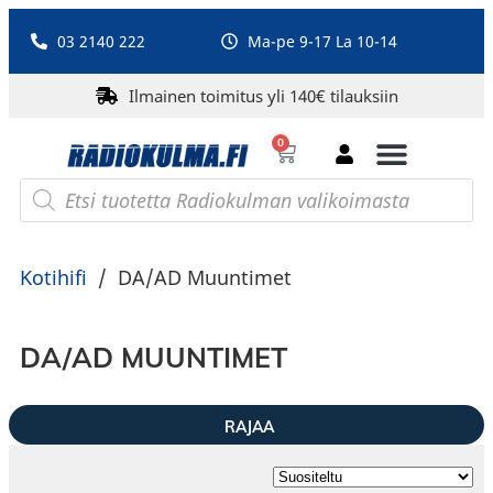
03 2140 222
Ma-pe 9-17 La 10-14
Ilmainen toimitus yli 140€ tilauksiin
0
Bluetooth-kaiuttimet
PA-laitteet ja karaoke
Roberts Radio
Kotihifi
/
DA/AD Muuntimet
DA/AD MUUNTIMET
RAJAA