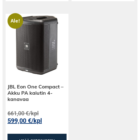
Ale!
JBL Eon One Compact –
Akku PA kaiutin 4-
kanavaa
661,00
€
/kpl
599,00
€
/kpl