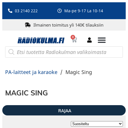
03 2140 222
Ma-pe 9-17 La 10-14
Ilmainen toimitus yli 140€ tilauksiin
0
Bluetooth-kaiuttimet
PA-laitteet ja karaoke
Roberts Radio
PA-laitteet ja karaoke
/
Magic Sing
MAGIC SING
RAJAA