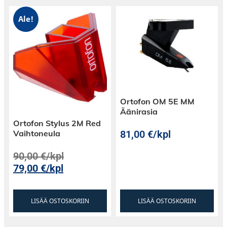
äänimaailma yhteen komponenttiin. CD 50n
tekee sen vaivattomasti, tarjoten tinkimätöntä
Ale!
äänenlaatua ja simppeliä käyttökokemusta. Voit
nauttia suosikki suoratoistopalveluistasi, kytkeä
television stereoihisi tai aktiivikaiuttimiisi
yhdellä HDMI-yhteydellä ja uppoutua musiikin
maailmaan.
Ortofon OM 5E MM
Elegantilla muotoilulla ja mestarillisilla käsin
Äänirasia
valikoiduilla komponenteillaan, CD 50n ei ole
Ortofon Stylus 2M Red
vain äänenlähde, vaan myös visuaalinen
81,00
€
/kpl
Vaihtoneula
taideteos. Valitse kahden erilaisen valmiin
äänenväriasetuksen välillä ja koe musiikki
90,00
€
/kpl
täysin uudella tavalla.
79,00
€
/kpl
Marantz CD 50n ei ole vain CD-soitin; se on
elämys, joka herättää musiikin eloon. Astu
LISÄÄ OSTOSKORIIN
LISÄÄ OSTOSKORIIN
sisään äänimaailmaan, joka hivelee sielua ja luo
muistoja. CD 50n – täydellinen yhdistelmä