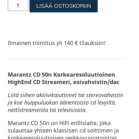
LISÄÄ OSTOSKORIIN
Ilmainen toimitus yli 140 € tilauksiin!
Marantz CD 50n Korkearesoluutioinen
HighEnd CD Streameri, esivahvistin/dac
Liitä siihen aktiivikaiuttimet tai stereovahvistin
ja koe huippuluokan äänentoisto cd levyiltä,
nettistreameista tai televisiosta.
Marantz CD 50n on HiFi erillislaite, joka
sulauttaa yhteen klassisen cd soittimen ja
korkearesoluutioisen verkkosuoratoiston