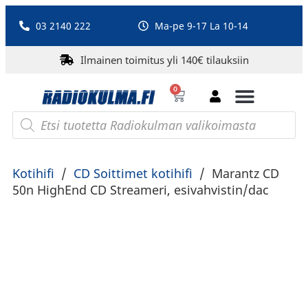
03 2140 222
Ma-pe 9-17 La 10-14
Ilmainen toimitus yli 140€ tilauksiin
0
Bluetooth-kaiuttimet
PA-laitteet ja karaoke
Roberts Radio
Kotihifi
/
CD Soittimet kotihifi
/
Marantz CD
50n HighEnd CD Streameri, esivahvistin/dac