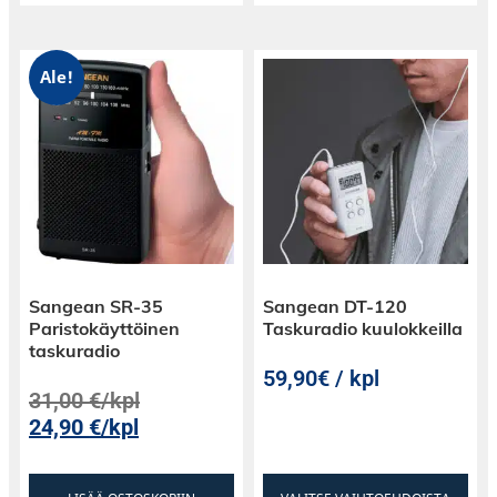
Ale!
Sangean SR-35
Sangean DT-120
Paristokäyttöinen
Taskuradio kuulokkeilla
taskuradio
59,90€ / kpl
31,00
€
/kpl
24,90
€
/kpl