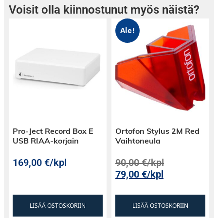
Voisit olla kiinnostunut myös näistä?
ajatonta laatua ja modernia taikuutta.
Ale!
Liitä siihen kaikki digitaaliset äänilähteesi,
takapaneelissa on kattavat liitännä kaikille
digitaalisille äänilähteillesi. HDMI (ARC)
liitännän lisäksi, löytyy USB-DAC liitäntä
tietokoneelle sekä digitaaliset äänitulot
koaksiaalina (1) ja optisena (1).
Pro-Ject Record Box E
Ortofon Stylus 2M Red
USB RIAA-korjain
Vaihtoneula
169,00
€
/kpl
90,00
€
/kpl
79,00
€
/kpl
LISÄÄ OSTOSKORIIN
LISÄÄ OSTOSKORIIN