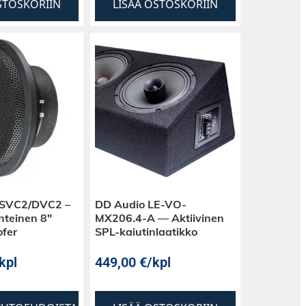
STOSKORIIN
LISÄÄ OSTOSKORIIN
8-SVC2/DVC2 –
DD Audio LE-VO-
nteinen 8″
MX206.4-A — Aktiivinen
fer
SPL-kaiutinlaatikko
kpl
449,00
€
/kpl