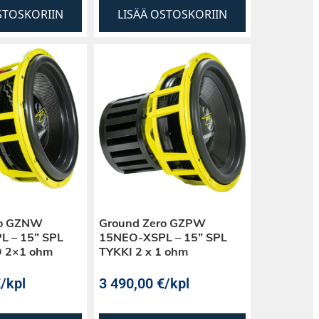
STOSKORIIN
LISÄÄ OSTOSKORIIN
ro GZNW
Ground Zero GZPW
 – 15” SPL
15NEO-XSPL – 15” SPL
 2×1 ohm
TYKKI 2 x 1 ohm
€
/kpl
3 490,00
€
/kpl