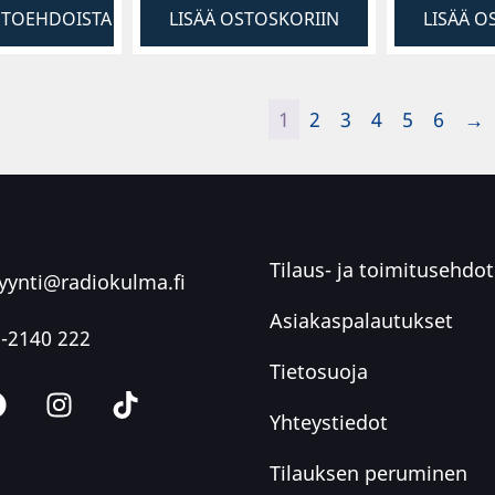
HTOEHDOISTA
LISÄÄ OSTOSKORIIN
LISÄÄ O
1
2
3
4
5
6
→
Tilaus- ja toimitusehdot
ynti@radiokulma.fi
Asiakaspalautukset
-2140 222
Tietosuoja
Yhteystiedot
Tilauksen peruminen