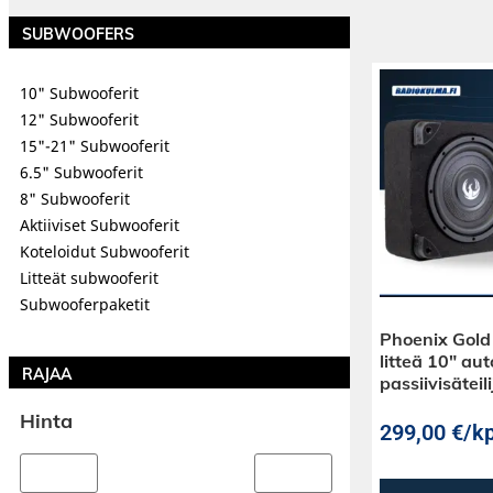
SUBWOOFERS
10" Subwooferit
12" Subwooferit
15"-21" Subwooferit
6.5" Subwooferit
8" Subwooferit
Aktiiviset Subwooferit
Koteloidut Subwooferit
Litteät subwooferit
Subwooferpaketit
Phoenix Gol
litteä 10″ au
RAJAA
passiivisäteili
Hinta
299,00
€
/kp