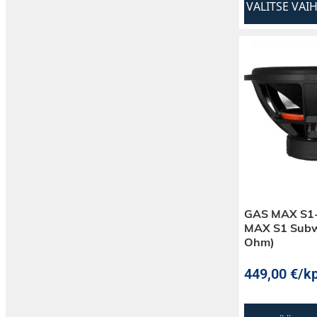
VALITSE VAI
GAS MAX S1
MAX S1 Subwo
Ohm)
449,00
€
/kp