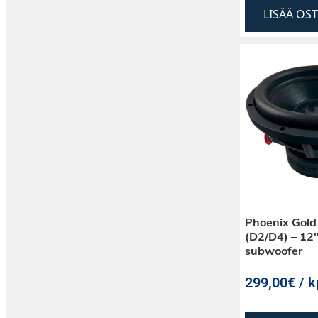
LISÄÄ OS
Phoenix Gold
(D2/D4) – 12″
subwoofer
299,00€ / k