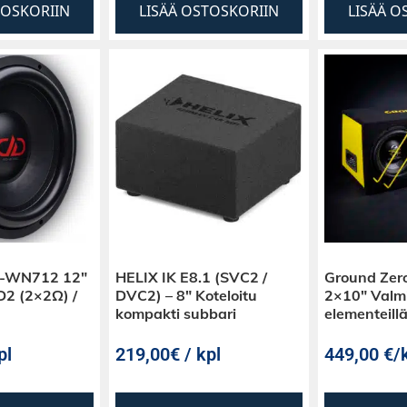
TOSKORIIN
LISÄÄ OSTOSKORIIN
LISÄÄ O
O-WN712 12″
HELIX IK E8.1 (SVC2 /
Ground Zer
D2 (2×2Ω) /
DVC2) – 8″ Koteloitu
2×10″ Valmi
kompakti subbari
elementeill
pl
219,00€ / kpl
449,00
€
/