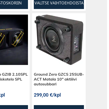
STOSKORIIN
VALITSE VAIHTOEHDOISTA
o GZIB 2.10SPL
Ground Zero GZCS 25SUB-
skotelo SPL
ACT Matala 10″ aktiiivi
ä
autosubbari
kpl
299,00
€
/kpl