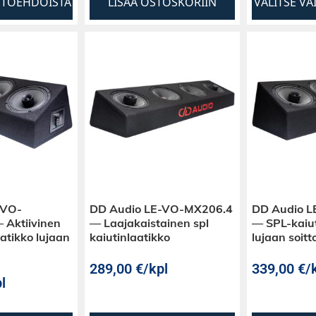
HTOEHDOISTA
LISÄÄ OSTOSKORIIN
VALITSE V
-VO-
DD Audio LE-VO-MX206.4
DD Audio 
Aktiivinen
— Laajakaistainen spl
— SPL-kaiut
atikko lujaan
kaiutinlaatikko
lujaan soitt
289,00
€
/kpl
339,00
€
/
l