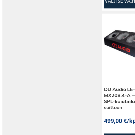
VALITSE VAI
DD Audio LE
MX208.4-A — 
SPL-kaiutinla
soittoon
499,00
€
/kp