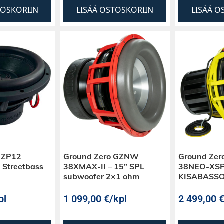
TOSKORIIN
LISÄÄ OSTOSKORIIN
LISÄÄ O
 ZP12
Ground Zero GZNW
Ground Ze
 Streetbass
38XMAX-II – 15” SPL
38NEO-XSPL
subwoofer 2×1 ohm
KISABASSO
pl
1 099,00
€
/kpl
2 499,00