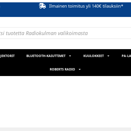
ä
Ilmainen toimitus yli 140€ tilauksiin*
JEKTORIT
BLUETOOTH-KAIUTTIMET
KUULOKKEET
PA-LA
ROBERTS RADIO