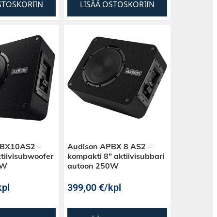
STOSKORIIN
LISÄÄ OSTOSKORIIN
PBX10AS2 –
Audison APBX 8 AS2 –
ktiivisubwoofer
kompakti 8″ aktiivisubbari
0W
autoon 250W
kpl
399,00
€
/kpl