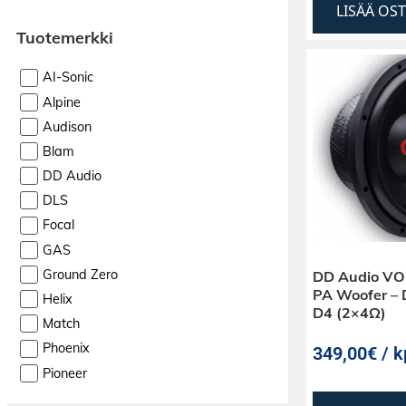
LISÄÄ OS
Tuotemerkki
AI-Sonic
Alpine
Audison
Blam
DD Audio
DLS
Focal
GAS
Ground Zero
DD Audio V
PA Woofer – 
Helix
D4 (2×4Ω)
Match
Phoenix
349,00€ / k
Pioneer