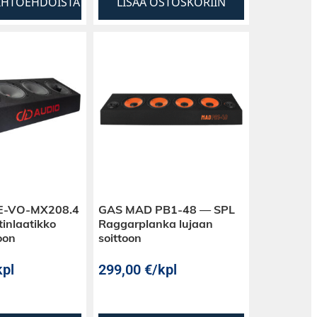
AIHTOEHDOISTA
LISÄÄ OSTOSKORIIN
LE-VO-MX208.4
GAS MAD PB1-48 — SPL
inlaatikko
Raggarplanka lujaan
oon
soittoon
kpl
299,00
€
/kpl