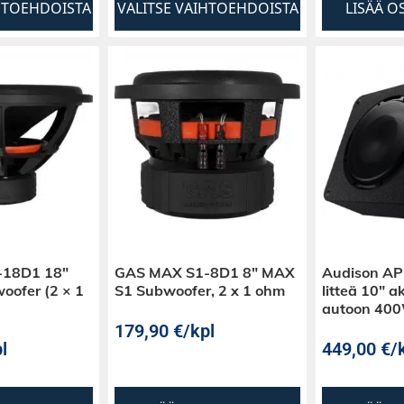
HTOEHDOISTA
VALITSE VAIHTOEHDOISTA
LISÄÄ O
-18D1 18″
GAS MAX S1-8D1 8″ MAX
Audison A
ofer (2 × 1
S1 Subwoofer, 2 x 1 ohm
litteä 10″ a
autoon 40
179,90
€
/kpl
l
449,00
€
/