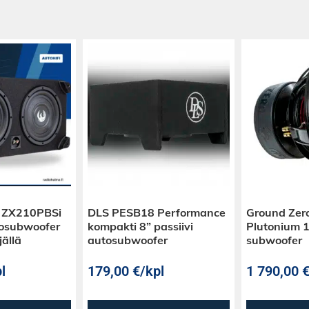
d ZX210PBSi
DLS PESB18 Performance
Ground Ze
tosubwoofer
kompakti 8” passiivi
Plutonium 1
jällä
autosubwoofer
subwoofer
l
179,00
€
/kpl
1 790,00