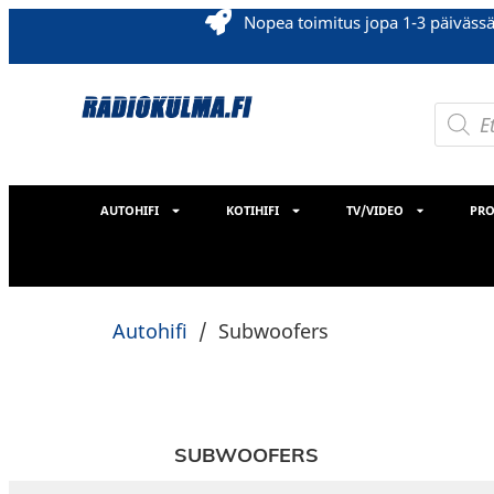
Nopea toimitus jopa 1-3 päiväss
AUTOHIFI
KOTIHIFI
TV/VIDEO
PRO
Autohifi
/
Subwoofers
SUBWOOFERS