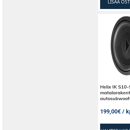
LISÄÄ OS
Helix IK S10
matalarakent
autosubwoof
199,00€ / k