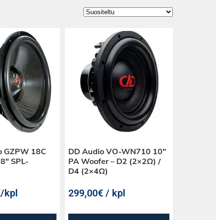
ro GZPW 18C
DD Audio VO-WN710 10″
8″ SPL-
PA Woofer – D2 (2×2Ω) /
D4 (2×4Ω)
€
/kpl
299,00€ / kpl