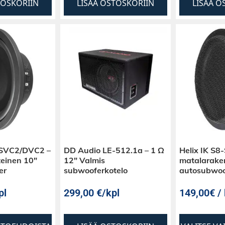
TOSKORIIN
LISÄÄ OSTOSKORIIN
LISÄÄ O
-SVC2/DVC2 –
DD Audio LE-512.1a – 1 Ω
Helix IK S
einen 10″
12″ Valmis
matalarake
er
subwooferkotelo
autosubwoo
pl
299,00
€
/kpl
149,00€ / 