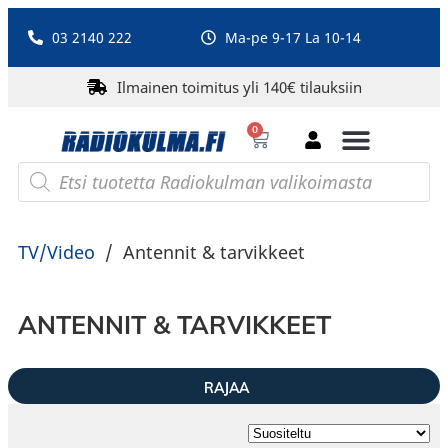
03 2140 222
Ma-pe 9-17 La 10-14
Ilmainen toimitus yli 140€ tilauksiin
0
Bluetooth-kaiuttimet
PA-laitteet ja karaoke
Roberts Radio
TV/Video
/
Antennit & tarvikkeet
ANTENNIT & TARVIKKEET
RAJAA