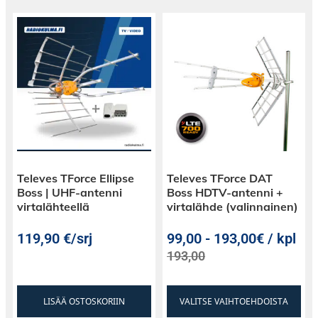
Televes TForce Ellipse
Televes TForce DAT
Boss | UHF-antenni
Boss HDTV-antenni +
virtalähteellä
virtalähde (valinnainen)
119,90
€
/srj
99,00
-
193,00€ / kpl
193,00
LISÄÄ OSTOSKORIIN
VALITSE VAIHTOEHDOISTA