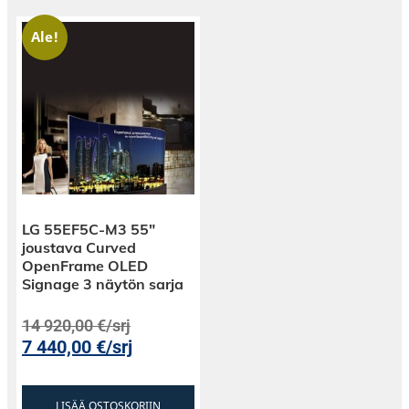
Ale!
LG 55EF5C-M3 55″
joustava Curved
OpenFrame OLED
Signage 3 näytön sarja
14 920,00
€
/srj
7 440,00
€
/srj
LISÄÄ OSTOSKORIIN