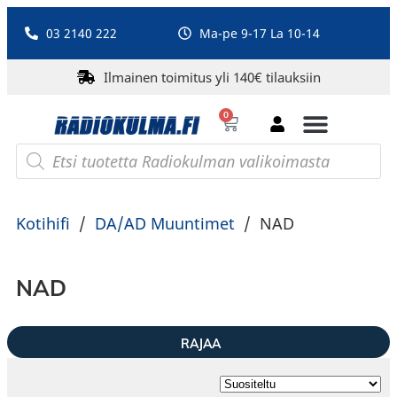
03 2140 222
Ma-pe 9-17 La 10-14
Ilmainen toimitus yli 140€ tilauksiin
0
Bluetooth-kaiuttimet
PA-laitteet ja karaoke
Roberts Radio
Kotihifi
/
DA/AD Muuntimet
/
NAD
NAD
RAJAA