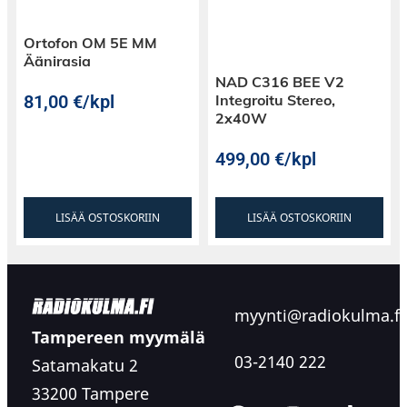
Ortofon OM 5E MM
Äänirasia
NAD C316 BEE V2
81,00
€
/kpl
Integroitu Stereo,
2x40W
499,00
€
/kpl
LISÄÄ OSTOSKORIIN
LISÄÄ OSTOSKORIIN
myynti@radiokulma.fi
Tampereen myymälä
03-2140 222
Satamakatu 2
33200 Tampere