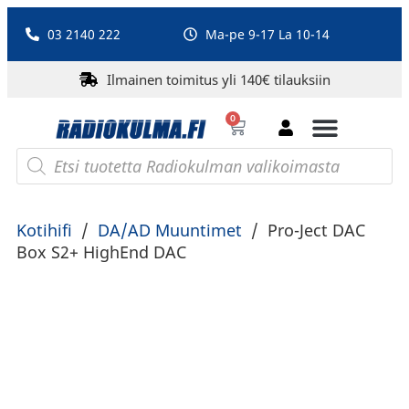
03 2140 222
Ma-pe 9-17 La 10-14
Ilmainen toimitus yli 140€ tilauksiin
0
Bluetooth-kaiuttimet
PA-laitteet ja karaoke
Roberts Radio
Kotihifi
/
DA/AD Muuntimet
/
Pro-Ject DAC
Box S2+ HighEnd DAC