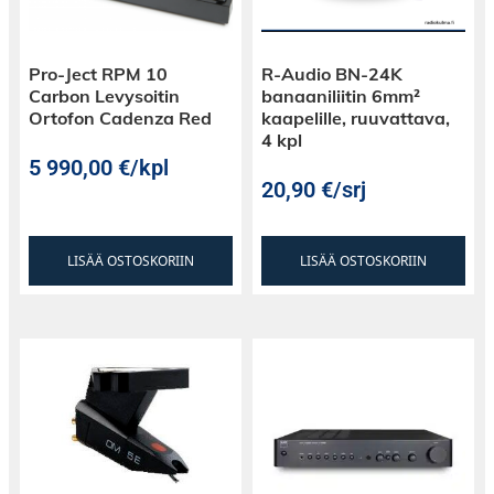
Pro-Ject RPM 10
R-Audio BN-24K
Carbon Levysoitin
banaaniliitin 6mm²
Ortofon Cadenza Red
kaapelille, ruuvattava,
4 kpl
5 990,00
€
/kpl
20,90
€
/srj
LISÄÄ OSTOSKORIIN
LISÄÄ OSTOSKORIIN