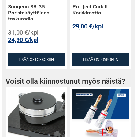
Sangean SR-35
Pro-Ject Cork It
Paristokäyttöinen
Korkkimatto
taskuradio
29,00
€
/kpl
31,00
€
/kpl
24,90
€
/kpl
LISÄÄ OSTOSKORIIN
LISÄÄ OSTOSKORIIN
Voisit olla kiinnostunut myös näistä?