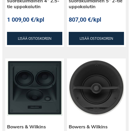
suorakulmainen 4” 2.5-
suorakulmainen 5” 2-tie
tie uppokaiutin
uppokaiutin
1 009,00
€
/kpl
807,00
€
/kpl
LISÄÄ OSTOSKORIIN
LISÄÄ OSTOSKORIIN
Bowers & Wilkins
Bowers & Wilkins