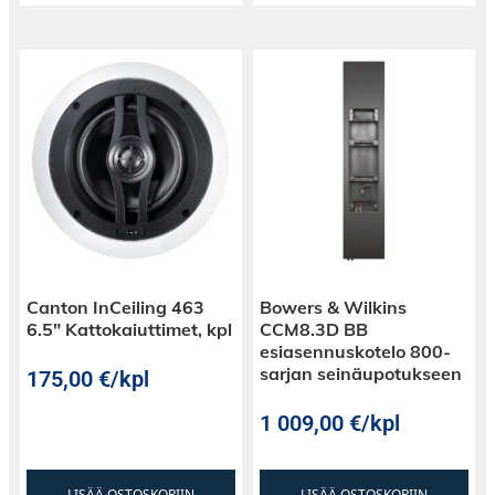
Canton InCeiling 463
Bowers & Wilkins
6.5″ Kattokaiuttimet, kpl
CCM8.3D BB
esiasennuskotelo 800-
sarjan seinäupotukseen
175,00
€
/kpl
1 009,00
€
/kpl
LISÄÄ OSTOSKORIIN
LISÄÄ OSTOSKORIIN