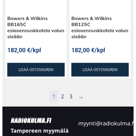
Bowers & Wilkins
Bowers & Wilkins
BB165C
BB125C
esiasennuskkotelo valun
esiasennuskkotelo valun
sisään
sisään
182,00
€
/kpl
182,00
€
/kpl
LISÄÄ OSTOSKORIIN
LISÄÄ OSTOSKORIIN
1
2
3
→
myynti@radiokulma.fi
Tampereen myymälä