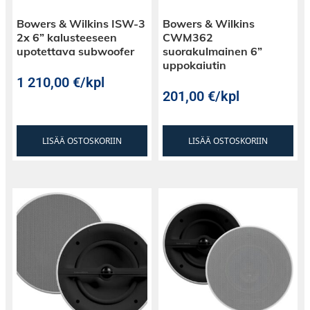
Bowers & Wilkins ISW-3
Bowers & Wilkins
2x 6” kalusteeseen
CWM362
upotettava subwoofer
suorakulmainen 6”
uppokaiutin
1 210,00
€
/kpl
201,00
€
/kpl
LISÄÄ OSTOSKORIIN
LISÄÄ OSTOSKORIIN