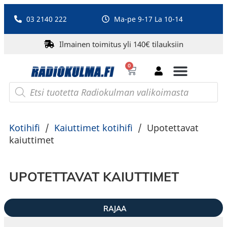
03 2140 222
Ma-pe 9-17 La 10-14
Ilmainen toimitus yli 140€ tilauksiin
0
Bluetooth-kaiuttimet
PA-laitteet ja karaoke
Roberts Radio
Kotihifi
/
Kaiuttimet kotihifi
/
Upotettavat
kaiuttimet
UPOTETTAVAT KAIUTTIMET
RAJAA