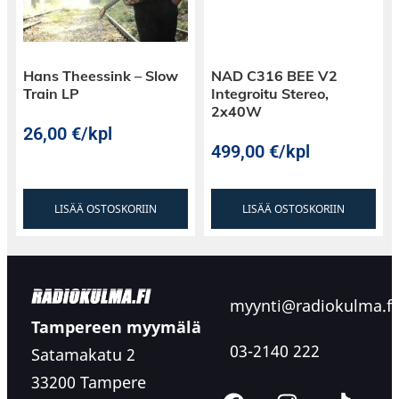
Hans Theessink – Slow
NAD C316 BEE V2
Train LP
Integroitu Stereo,
2x40W
26,00
€
/kpl
499,00
€
/kpl
LISÄÄ OSTOSKORIIN
LISÄÄ OSTOSKORIIN
myynti@radiokulma.fi
Tampereen myymälä
03-2140 222
Satamakatu 2
33200 Tampere