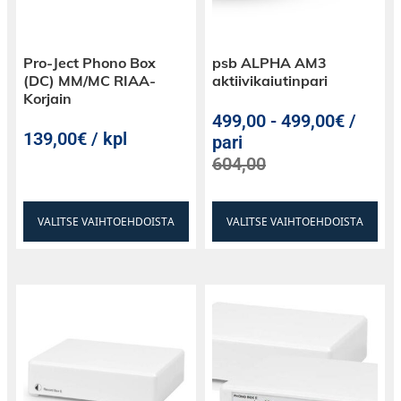
Vapauta elintilaesi todellinen potentiaali
kaiuttimilla, jotka sulautuvat taustalle tarjoten
Pro-Ject Phono Box
psb ALPHA AM3
vertaansa vailla olevan äänikokemuksen.
(DC) MM/MC RIAA-
aktiivikaiutinpari
Korjain
Määritä kotisi äänistandardi uudelleen – valitse
499,00
-
499,00€ /
Bowers & Wilkins CI700 -sarja ja aloita
139,00€ / kpl
pari
äänimatkasi täydellisyyteen.
604,00
VALITSE VAIHTOEHDOISTA
VALITSE VAIHTOEHDOISTA