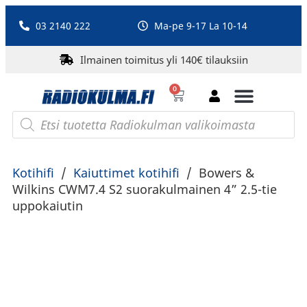
03 2140 222
Ma-pe 9-17 La 10-14
Ilmainen toimitus yli 140€ tilauksiin
0
Bluetooth-kaiuttimet
PA-laitteet ja karaoke
Roberts Radio
Kotihifi
/
Kaiuttimet kotihifi
/
Bowers &
Wilkins CWM7.4 S2 suorakulmainen 4” 2.5-tie
uppokaiutin