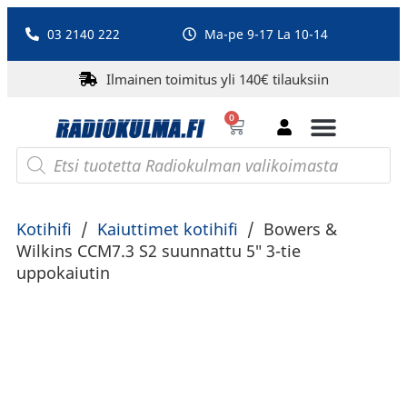
03 2140 222
Ma-pe 9-17 La 10-14
Ilmainen toimitus yli 140€ tilauksiin
0
Bluetooth-kaiuttimet
PA-laitteet ja karaoke
Roberts Radio
Kotihifi
/
Kaiuttimet kotihifi
/
Bowers &
Wilkins CCM7.3 S2 suunnattu 5″ 3-tie
uppokaiutin