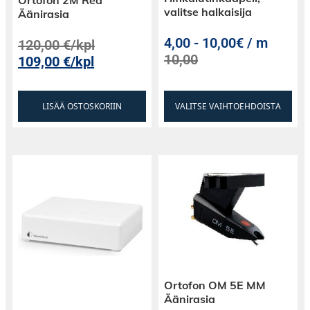
valitse halkaisija
kaiuttimilla, jotka sulautuvat taustalle tarjoten
Äänirasia
vertaansa vailla olevan äänikokemuksen.
4,00
-
10,00€ / m
120,00
€
/kpl
10,00
109,00
€
/kpl
Määritä kotisi äänistandardi uudelleen – valitse
Bowers & Wilkins CI700 -sarja ja aloita
äänimatkasi täydellisyyteen.
LISÄÄ OSTOSKORIIN
VALITSE VAIHTOEHDOISTA
Ortofon OM 5E MM
Äänirasia