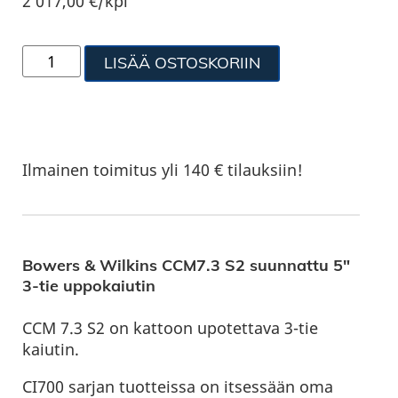
2 017,00
€
/kpl
LISÄÄ OSTOSKORIIN
Ilmainen toimitus yli 140 € tilauksiin!
Bowers & Wilkins CCM7.3 S2 suunnattu 5″
3-tie uppokaiutin
CCM 7.3 S2 on kattoon upotettava 3-tie
kaiutin.
CI700 sarjan tuotteissa on itsessään oma