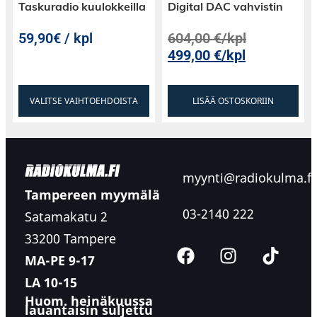
Taskuradio kuulokkeilla
Digital DAC vahvistin
59,90€ / kpl
604,00
€
/kpl
499,00
€
/kpl
VALITSE VAIHTOEHDOISTA
LISÄÄ OSTOSKORIIN
myynti@radiokulma.fi
Tampereen myymälä
03-2140 222
Satamakatu 2
33200 Tampere
MA-PE 9-17
LA 10-15
Huom. heinäkuussa
lauantaisin suljettu