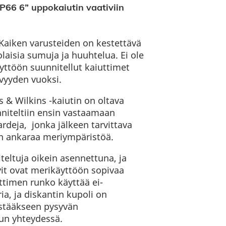
P66 6” uppokaiutin vaativiin
Kaiken varusteiden on kestettävä
laisia sumuja ja huuhtelua. Ei ole
ttöön suunnitellut kaiuttimet
vyyden vuoksi.
 & Wilkins -kaiutin on oltava
nniteltiin ensin vastaamaan
rdeja, jonka jälkeen tarvittava
än ankaraa meriympäristöä.
teltuja oikein asennettuna, ja
uvit ovat merikäyttöön sopivaa
ttimen runko käyttää ei-
a, ja diskantin kupoli on
estääkseen pysyvän
n yhteydessä.