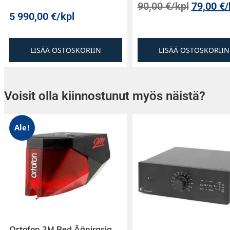
90,00
€
/kpl
79,00
€
/
5 990,00
€
/kpl
LISÄÄ OSTOSKORIIN
LISÄÄ OSTOSKORIIN
Voisit olla kiinnostunut myös näistä?
Ale!
Ortofon 2M Red Äänirasia