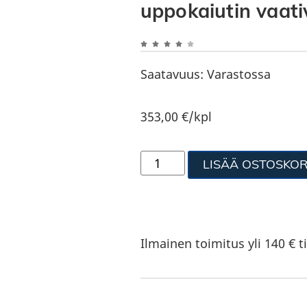
uppokaiutin vaativ
Saatavuus:
Varastossa
353,00
€
/kpl
LISÄÄ OSTOSKOR
Ilmainen toimitus yli 140 € ti