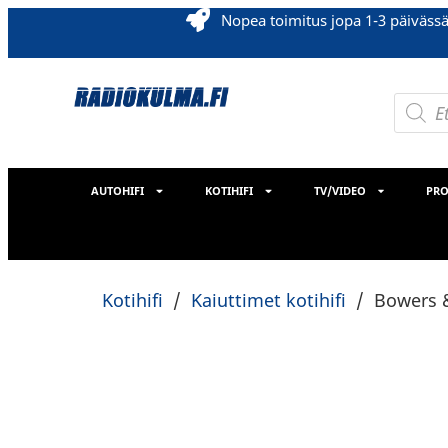
Nopea toimitus jopa 1-3 päiväss
AUTOHIFI
KOTIHIFI
TV/VIDEO
PRO
Kotihifi
/
Kaiuttimet kotihifi
/
Bowers &