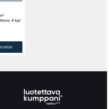
m²
ttava, 4 kpl
SKORIIN