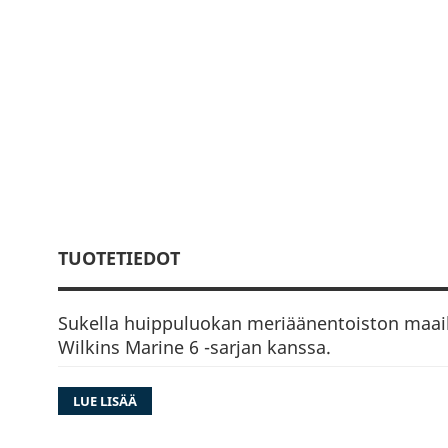
TUOTETIEDOT
Sukella huippuluokan meriäänentoiston maa
Wilkins Marine 6 -sarjan kanssa.
Kohota veneilykokemuksesi uudelle tasolle h
LUE LISÄÄ
avulla, joka takaa moitteettoman äänenlaadu
Meriolosuhteisiin suunniteltu Marine 6 -sarja 