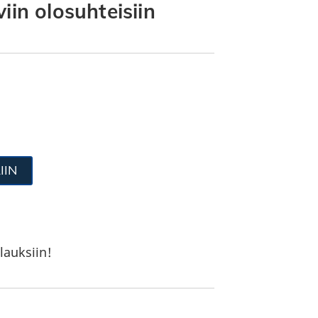
iin olosuhteisiin
IIN
lauksiin!