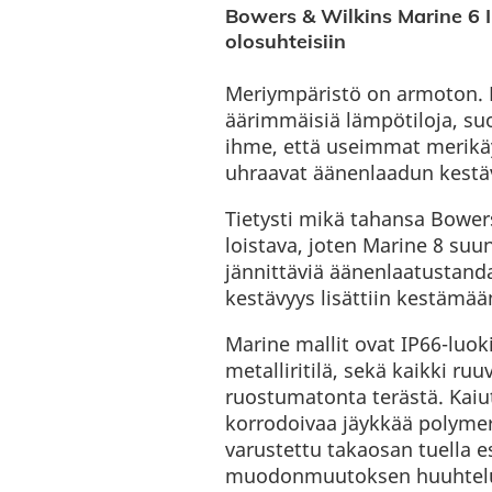
Bowers & Wilkins Marine 6 I
olosuhteisiin
Meriympäristö on armoton. 
äärimmäisiä lämpötiloja, suo
ihme, että useimmat merikäy
uhraavat äänenlaadun kestä
Tietysti mikä tahansa Bowers
loistava, joten Marine 8 suu
jännittäviä äänenlaatustanda
kestävyys lisättiin kestämä
Marine mallit ovat IP66-luoki
metalliritilä, sekä kaikki ru
ruostumatonta terästä. Kaiu
korrodoivaa jäykkää polymeri
varustettu takaosan tuella 
muodonmuutoksen huuhtelu