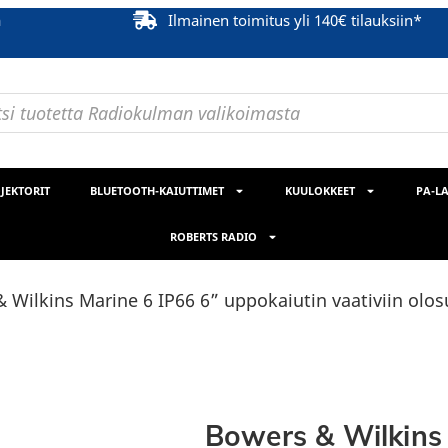
ä
Ilmainen toimitus yli 140€ tilauksiin*
JEKTORIT
BLUETOOTH-KAIUTTIMET
KUULOKKEET
PA-LA
ROBERTS RADIO
 Wilkins Marine 6 IP66 6” uppokaiutin vaativiin olos
Bowers & Wilkins 