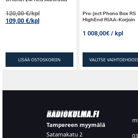
120,00
€
/kpl
Pro-Ject Phono Box RS
HighEnd RIAA-Korjain
109,00
€
/kpl
1 008,00€ / kpl
LISÄÄ OSTOSKORIIN
VALITSE VAIHTOEHDOI
my
Tampereen myymälä
Satamakatu 2
03