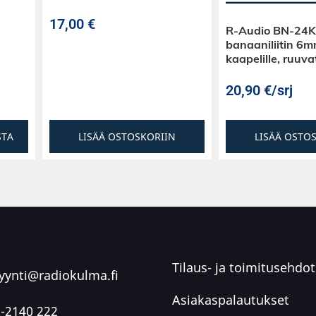
17,00
€
R-Audio BN-24K
banaaniliitin 6m
kaapelille, ruuva
20,90
€
/srj
STA
LISÄÄ OSTOSKORIIN
LISÄÄ OSTO
Tilaus- ja toimitusehdot
ynti@radiokulma.fi
Asiakaspalautukset
-2140 222