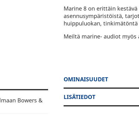
Marine 8 on erittäin kestävä
asennusympäristöistä, tarjo
huippuluokan, tinkimätöntä
Meiltä marine- audiot myös
OMINAISUUDET
LISÄTIEDOT
ilmaan Bowers &
uipputeknologian
n avomerelläkin.
tarjoaa selkeää ja