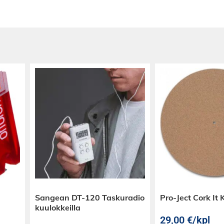
eesi kelluvaksi
poisia; ne ovat
taansa vailla
 saumaton
 ilman
 uppoudu
iseen marine
nen vaihtoehto
Sangean DT-120 Taskuradio
Pro-Ject Cork It
kuulokkeilla
29,00
€
/kpl