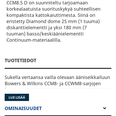
CCM8.5 D on suunniteltu tarjoamaan
korkealaatuista suorituskykyä suhteellisen
kompaktista kattokaiuttimesta. Siinä on
eristetty Diamond dome 25 mm (1 tuuma)
diskanttielementti ja yksi 180 mm (7
tuuman) basso/keskiäänielementti
Continuum-materiaalilla.
TUOTETIEDOT
Sukella vertaansa vailla olevaan ääniseikkailuun
Bowers & Wilkins CCM8- ja CCWM8-sarjojen
kanssa.
LUE LISÄÄ
Täydellisyyden huipentuma katto- ja
seinäkaiuttimissa. Kohota kotisi äänikokemus
OMINAISUUDET
uusiin ulottuvuuksiin kaiuttimilla, jotka