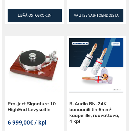
LISÄÄ OSTOSKORIIN
VALITSE VAIHTOEHDOISTA
Pro-Ject Signature 10
R-Audio BN-24K
HighEnd Levysoitin
banaaniliitin 6mm²
kaapelille, ruuvattava,
4 kpl
6 999,00€ / kpl