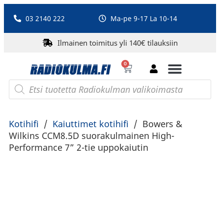
03 2140 222
Ma-pe 9-17 La 10-14
Ilmainen toimitus yli 140€ tilauksiin
0
Bluetooth-kaiuttimet
PA-laitteet ja karaoke
Roberts Radio
Kotihifi
/
Kaiuttimet kotihifi
/
Bowers &
Wilkins CCM8.5D suorakulmainen High-
Performance 7” 2-tie uppokaiutin