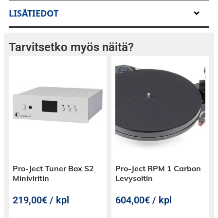
määrittelevät äänen selkeyttä, tarkkuutta ja
LISÄTIEDOT
hienostuneisuutta.
CCM8- ja CCWM8-sarjat sulauttavat
Tarvitsetko myös näitä?
huipputeknologian herkän käsityötaidon
kanssa.
Suunniteltu niille, jotka vaativat äänen
suorituskyvyn huippua, nämä kaiuttimet eivät
ole vain ääniratkaisu; ne ovat osoitus Bowers &
Wilkinsin tinkimättömästä sitoutumisesta
äänelliseen huippuosaamiseen.
Olitpa sitten luomassa kotiteatterin
Pro-Ject Tuner Box S2
Pro-Ject RPM 1 Carbon
mestariteosta tai monihuoneäänisinfoniaa,
Miniviritin
Levysoitin
nämä kaiuttimet tarjoavat tinkimätöntä laatua.
219,00€ / kpl
604,00€ / kpl