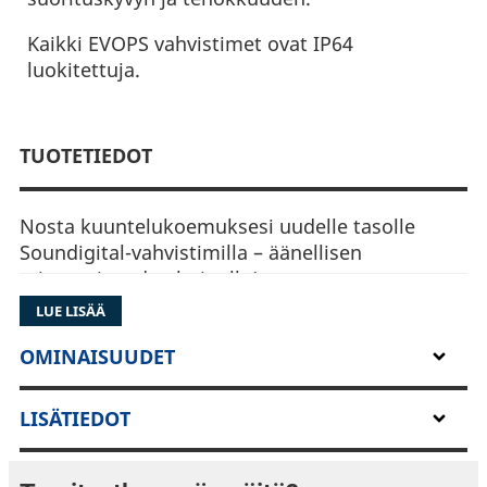
Kaikki EVOPS vahvistimet ovat IP64
luokitettuja.
TUOTETIEDOT
Nosta kuuntelukoemuksesi uudelle tasolle
Soundigital-vahvistimilla – äänellisen
erinomaisuuden huipulla!
LUE LISÄÄ
Nämä vahvistimet ylpeilevät
huipputeknologiallaan, tarjoten raakaa voimaa,
OMINAISUUDET
tarkkuutta ja monipuolisuutta.
LISÄTIEDOT
Kompakteista malleista tehokkaisiin jättiläisiin
Soundigital vastaa kaikkiin äänitarpeisiin.
Kuvittele matkailevasi jykevän basson ja