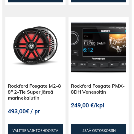
Rockford Fosgate M2-8
Rockford Fosgate PMX-
8″ 2-Tie Super järeä
8DH Venesoitin
marinekaiutin
249,00
€
/kpl
493,00€ / pr
VALITSE VAIHTOEHDOISTA
LISÄÄ OSTOSKORIIN