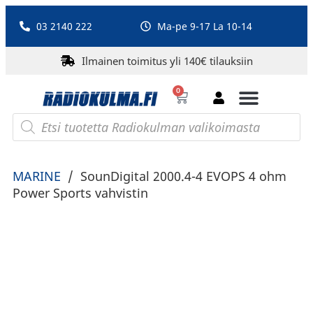
03 2140 222
Ma-pe 9-17 La 10-14
Ilmainen toimitus yli 140€ tilauksiin
0
Bluetooth-kaiuttimet
PA-laitteet ja karaoke
Roberts Radio
MARINE
/
SounDigital 2000.4-4 EVOPS 4 ohm
Power Sports vahvistin