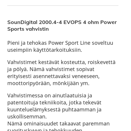
SounDigital 2000.4-4 EVOPS 4 ohm Power
Sports vahvistin
Pieni ja tehokas Power Sport Line soveltuu
useimpiin käyttötarkoituksiin.
Vahvistimet kestävät kosteutta, roiskevettä
ja pölyä. Nämä vahvistimet sopivat
erityisesti asennettavaksi veneeseen,
moottoripyörään, mönkijään ym.
Vahvistimessa on ainutlaatuisia ja
patentoituja tekniikoita, jotka tekevät
kuunteluelämyksestä puhtaamman ja
uskollisemman.
Nämä ominaisuudet takaavat paremman
suorituskyvyn ja tehokkuuden.