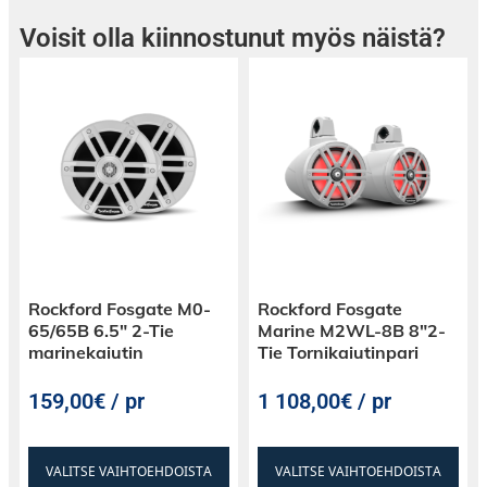
Voisit olla kiinnostunut myös näistä?
Rockford Fosgate M0-
Rockford Fosgate
65/65B 6.5″ 2-Tie
Marine M2WL-8B 8″2-
marinekaiutin
Tie Tornikaiutinpari
159,00€ / pr
1 108,00€ / pr
VALITSE VAIHTOEHDOISTA
VALITSE VAIHTOEHDOISTA