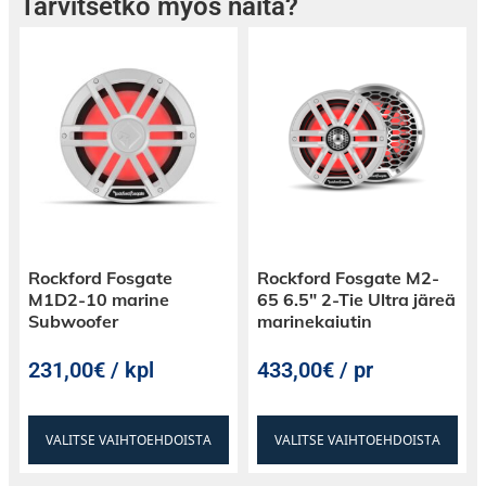
Tarvitsetko myös näitä?
kirkkaiden korkeiden sävyjen seurassa – siinä
on Soundigitalin ero.
Tyylikkäät suunnittelut, luotettavuus ja
sitoutuminen innovaatioon tekevät
Soundigitalista valinnan niille, jotka vaativat
poikkeuksellista ääntä.
Päivitä äänijärjestelmäsi; anna Soundigitalin
Rockford Fosgate
Rockford Fosgate M2-
mullistaa äänimaailmasi!
M1D2-10 marine
65 6.5″ 2-Tie Ultra järeä
Subwoofer
marinekaiutin
231,00€ / kpl
433,00€ / pr
VALITSE VAIHTOEHDOISTA
VALITSE VAIHTOEHDOISTA