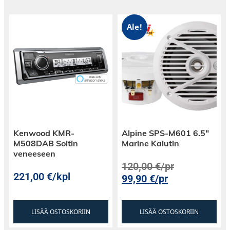
Ale!
Kenwood KMR-
Alpine SPS-M601 6.5″
M508DAB Soitin
Marine Kaiutin
veneeseen
120,00
€
/pr
221,00
€
/kpl
99,90
€
/pr
LISÄÄ OSTOSKORIIN
LISÄÄ OSTOSKORIIN