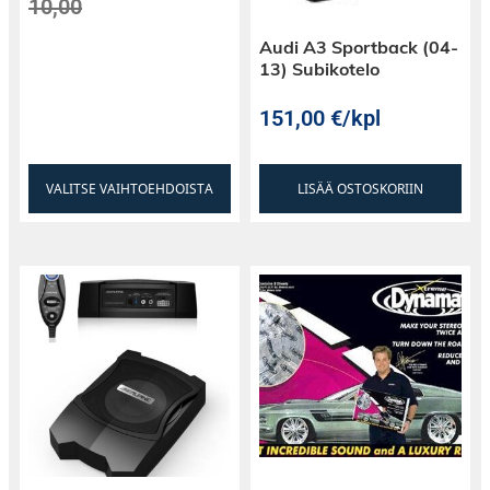
10,00
Audi A3 Sportback (04-
13) Subikotelo
151,00
€
/kpl
VALITSE VAIHTOEHDOISTA
LISÄÄ OSTOSKORIIN