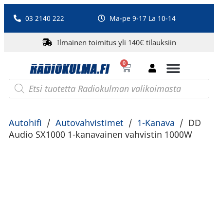
03 2140 222
Ma-pe 9-17 La 10-14
Ilmainen toimitus yli 140€ tilauksiin
0
Bluetooth-kaiuttimet
PA-laitteet ja karaoke
Roberts Radio
Autohifi
/
Autovahvistimet
/
1-Kanava
/
DD
Audio SX1000 1-kanavainen vahvistin 1000W