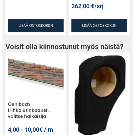
262,00
€
/srj
LISÄÄ OSTOSKORIIN
LISÄÄ OSTOSKORIIN
Voisit olla kiinnostunut myös näistä?
Oehlbach
Hifikaiutinkaapeli,
valitse halkaisija
4,00
-
10,00€ / m