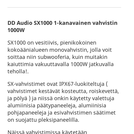
DD Audio SX1000 1-kanavainen vahvistin
1000W
SX1000 on vesitiivis, pienikokoinen
kokoäänialueen monovahvistin, jolla voit
soittaa niin subwooferia, kuin muitakin
kaiuttimia vakuuttavalla 1000W jatkuvalla
teholla!.
SX-vahvistimet ovat IPX67-luokiteltuja (
vahvistimet kestävät kosteutta, roiskevettä,
ja pölyä ) ja niissä onkin käytetty valettuja
alumiinisia päätypaneeleja, alumiinisia
pohjapaneeleja ja esivahvistimen säätimet
on suojattu pleksipaneelilla.
Näissä vahvistimissa käytetään