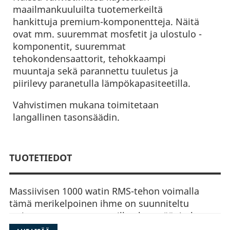
maailmankuuluilta tuotemerkeiltä
hankittuja premium-komponentteja. Näitä
ovat mm. suuremmat mosfetit ja ulostulo -
komponentit, suuremmat
tehokondensaattorit, tehokkaampi
muuntaja sekä parannettu tuuletus ja
piirilevy paranetulla lämpökapasiteetilla.
Vahvistimen mukana toimitetaan
langallinen tasonsäädin.
TUOTETIEDOT
Massiivisen 1000 watin RMS-tehon voimalla
tämä merikelpoinen ihme on suunniteltu
tarjoamaan vertaansa vailla olevaa äänitehoa
jopa ankarimmissa olosuhteissa. Kyse ei ole