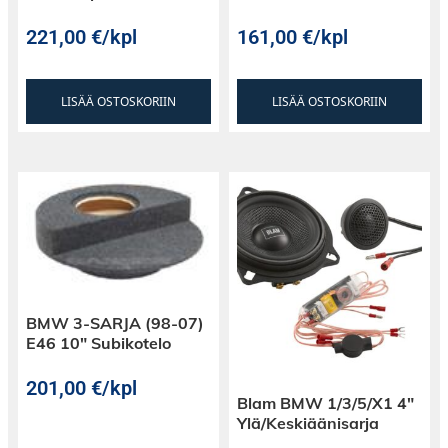
221,00
€
/kpl
161,00
€
/kpl
LISÄÄ OSTOSKORIIN
LISÄÄ OSTOSKORIIN
BMW 3-SARJA (98-07)
E46 10″ Subikotelo
201,00
€
/kpl
Blam BMW 1/3/5/X1 4″
Ylä/Keskiäänisarja