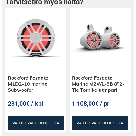
Tarvitsetko myös näitä?
kirkkaiden korkeiden sävyjen seurassa – siinä
on Soundigitalin ero.
Tyylikkäät suunnittelut, luotettavuus ja
sitoutuminen innovaatioon tekevät
Soundigitalista valinnan niille, jotka vaativat
poikkeuksellista ääntä.
Päivitä äänijärjestelmäsi; anna Soundigitalin
mullistaa äänimaailmasi!
Rockford Fosgate
Rockford Fosgate
M1D2-10 marine
Marine M2WL-8B 8″2-
Subwoofer
Tie Tornikaiutinpari
231,00€ / kpl
1 108,00€ / pr
VALITSE VAIHTOEHDOISTA
VALITSE VAIHTOEHDOISTA