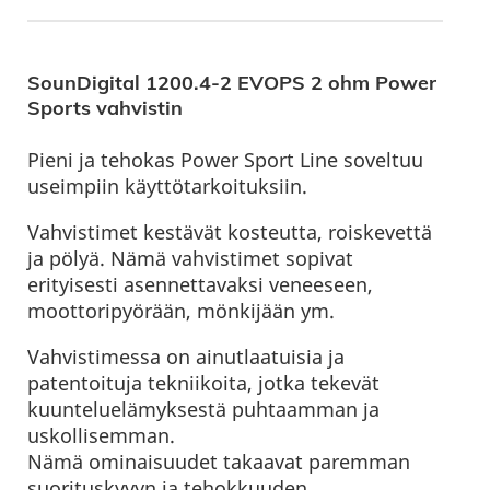
SounDigital 1200.4-2 EVOPS 2 ohm Power
Sports vahvistin
Pieni ja tehokas Power Sport Line soveltuu
useimpiin käyttötarkoituksiin.
Vahvistimet kestävät kosteutta, roiskevettä
ja pölyä. Nämä vahvistimet sopivat
erityisesti asennettavaksi veneeseen,
moottoripyörään, mönkijään ym.
Vahvistimessa on ainutlaatuisia ja
patentoituja tekniikoita, jotka tekevät
kuunteluelämyksestä puhtaamman ja
uskollisemman.
Nämä ominaisuudet takaavat paremman
suorituskyvyn ja tehokkuuden.