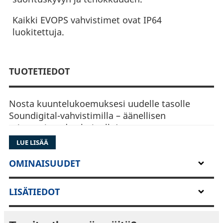
Kaikki EVOPS vahvistimet ovat IP64
luokitettuja.
TUOTETIEDOT
Nosta kuuntelukoemuksesi uudelle tasolle
Soundigital-vahvistimilla – äänellisen
erinomaisuuden huipulla!
LUE LISÄÄ
Nämä vahvistimet ylpeilevät
huipputeknologiallaan, tarjoten raakaa voimaa,
OMINAISUUDET
tarkkuutta ja monipuolisuutta.
LISÄTIEDOT
Kompakteista malleista tehokkaisiin jättiläisiin
Soundigital vastaa kaikkiin äänitarpeisiin.
Kuvittele matkailevasi jykevän basson ja