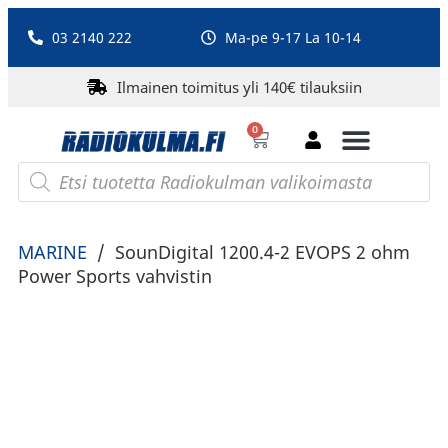
03 2140 222
Ma-pe 9-17 La 10-14
Ilmainen toimitus yli 140€ tilauksiin
0
Bluetooth-kaiuttimet
PA-laitteet ja karaoke
Roberts Radio
MARINE
/
SounDigital 1200.4-2 EVOPS 2 ohm
Power Sports vahvistin