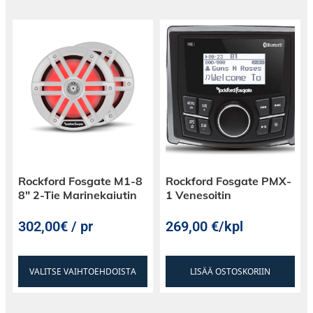
Rockford Fosgate M1-8
Rockford Fosgate PMX-
8″ 2-Tie Marinekaiutin
1 Venesoitin
302,00€ / pr
269,00
€
/kpl
VALITSE VAIHTOEHDOISTA
LISÄÄ OSTOSKORIIN