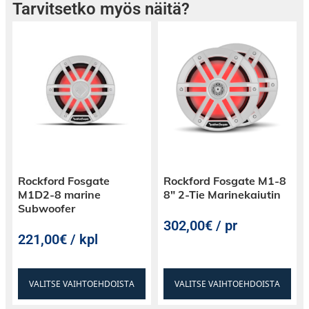
Kuvittele matkailevasi jykevän basson ja
Tarvitsetko myös näitä?
kirkkaiden korkeiden sävyjen seurassa – siinä
on Soundigitalin ero.
Tyylikkäät suunnittelut, luotettavuus ja
sitoutuminen innovaatioon tekevät
Soundigitalista valinnan niille, jotka vaativat
poikkeuksellista ääntä.
Päivitä äänijärjestelmäsi; anna Soundigitalin
mullistaa äänimaailmasi!
Rockford Fosgate
Rockford Fosgate M1-8
M1D2-8 marine
8″ 2-Tie Marinekaiutin
Subwoofer
302,00€ / pr
221,00€ / kpl
VALITSE VAIHTOEHDOISTA
VALITSE VAIHTOEHDOISTA