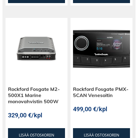
Rockford Fosgate M2-
Rockford Fosgate PMX-
500X1 Marine
5CAN Venesoitin
monovahvistin 500W
499,00
€
/kpl
329,00
€
/kpl
LISÄÄ OSTOSKORIIN
LISÄÄ OSTOSKORIIN