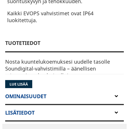
suorituskyvyn ja tehokkuuden.
Kaikki EVOPS vahvistimet ovat IP64
luokitettuja.
TUOTETIEDOT
Nosta kuuntelukoemuksesi uudelle tasolle
Soundigital-vahvistimilla – äänellisen
erinomaisuuden huipulla!
LUE LISÄÄ
Nämä vahvistimet ylpeilevät
huipputeknologiallaan, tarjoten raakaa voimaa,
OMINAISUUDET
tarkkuutta ja monipuolisuutta.
LISÄTIEDOT
Kompakteista malleista tehokkaisiin jättiläisiin
Soundigital vastaa kaikkiin äänitarpeisiin.