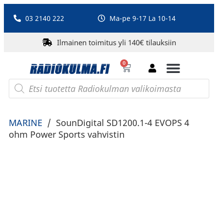
03 2140 222
Ma-pe 9-17 La 10-14
Ilmainen toimitus yli 140€ tilauksiin
0
Bluetooth-kaiuttimet
PA-laitteet ja karaoke
Roberts Radio
MARINE
/
SounDigital SD1200.1-4 EVOPS 4
ohm Power Sports vahvistin