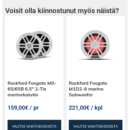
Voisit olla kiinnostunut myös näistä?
Rockford Fosgate M0-
Rockford Fosgate
65/65B 6.5″ 2-Tie
M1D2-8 marine
marinekaiutin
Subwoofer
159,00€ / pr
221,00€ / kpl
VALITSE VAIHTOEHDOISTA
VALITSE VAIHTOEHDOISTA