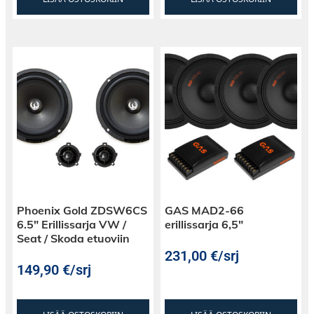
Phoenix Gold ZDSW6CS
GAS MAD2-66
6.5″ Erillissarja VW /
erillissarja 6,5″
Seat / Skoda etuoviin
231,00
€
/srj
149,90
€
/srj