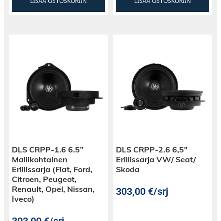
LISÄÄ OSTOSKORIIN
LISÄÄ OSTOSKORIIN
DLS CRPP-1.6 6.5”
DLS CRPP-2.6 6,5″
Mallikohtainen
Erillissarja VW/ Seat/
Erillissarja (Fiat, Ford,
Skoda
Citroen, Peugeot,
Renault, Opel, Nissan,
303,00
€
/srj
Iveco)
303,00
€
/srj