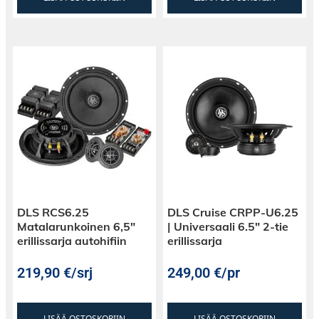
DLS RCS6.25
DLS Cruise CRPP-U6.25
Matalarunkoinen 6,5″
| Universaali 6.5″ 2-tie
erillissarja autohifiin
erillissarja
219,90
€
/srj
249,00
€
/pr
LISÄÄ OSTOSKORIIN
LISÄÄ OSTOSKORIIN