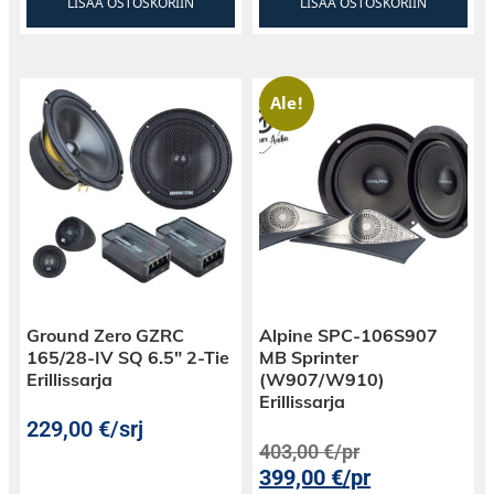
LISÄÄ OSTOSKORIIN
LISÄÄ OSTOSKORIIN
Ale!
Ground Zero GZRC
Alpine SPC-106S907
165/28-IV SQ 6.5″ 2-Tie
MB Sprinter
Erillissarja
(W907/W910)
Erillissarja
229,00
€
/srj
403,00
€
/pr
399,00
€
/pr