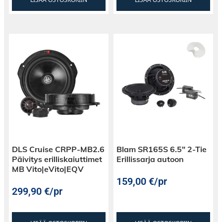
DLS Cruise CRPP-MB2.6
Blam SR165S 6.5″ 2-Tie
Päivitys erilliskaiuttimet
Erillissarja autoon
MB Vito|eVito|EQV
159,00
€
/pr
299,90
€
/pr