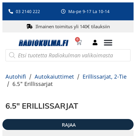
03 2140 222
Ma-pe 9-17 La 10-14
Ilmainen toimitus yli 140€ tilauksiin
0
Bluetooth-kaiuttimet
PA-laitteet ja karaoke
Roberts Radio
Autohifi
/
Autokaiuttimet
/
Erillissarjat, 2-Tie
/
6.5" Erillissarjat
6.5" ERILLISSARJAT
RAJAA