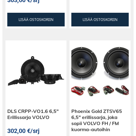
LISÄÄ OSTOSKORIIN
LISÄÄ OSTOSKORIIN
DLS CRPP-VO1.6 6,5″
Phoenix Gold ZTSV65
Erillissarja VOLVO
6,5″ erillissarja, joka
sopii VOLVO FH / FM
kuorma-autoihin
302,00
€
/srj