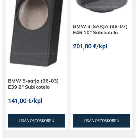
Kaiuttimissa on 25mm CCAW (Copper Clad
Aluminium Wire) puhekelat ja kartioissa
pehmeät NBR-kumiripustukset.
BMW 3-SARJA (98-07)
E46 10″ Subikotelo
201,00
€
/kpl
BMW 5-sarja (96-03)
E39 8″ Subikotelo
141,00
€
/kpl
LISÄÄ OSTOSKORIIN
LISÄÄ OSTOSKORIIN