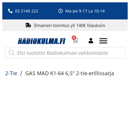
03 2140 222
Ma-pe 9-17 La 10-14
Ilmainen toimitus yli 140€ tilauksiin
0
Bluetooth-kaiuttimet
PA-laitteet ja karaoke
Roberts Radio
2-Tie
/
GAS MAD K1-64 6,5″ 2-tie-erillissarja