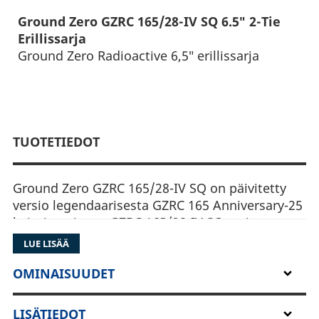
Ground Zero GZRC 165/28-IV SQ 6.5″ 2-Tie
Erillissarja
Ground Zero Radioactive 6,5″ erillissarja
TUOTETIEDOT
Ground Zero GZRC 165/28-IV SQ on päivitetty
versio legendaarisesta GZRC 165 Anniversary-25
kaiutinsarjasta. GZRC 165/28-IV SQ sarjan
midbassoina käytetään hyvä-äänisiä GZRK
LUE LISÄÄ
165SQ elementtejä. Diskantteina on uudet
laadukkaat 28mm silkkikalotit ( GZRT 28SE ).
OMINAISUUDET
Sarjan suunnittelun tavoitteena on ollut paras
mahdollinen äänenlaatu hintaluokassaan.
LISÄTIEDOT