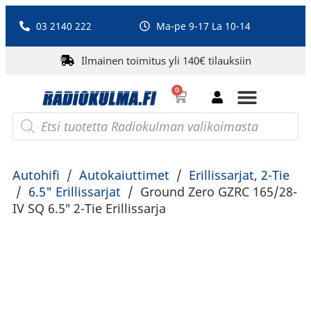
03 2140 222
Ma-pe 9-17 La 10-14
Ilmainen toimitus yli 140€ tilauksiin
0
Bluetooth-kaiuttimet
PA-laitteet ja karaoke
Roberts Radio
Autohifi
/
Autokaiuttimet
/
Erillissarjat, 2-Tie
/
6.5" Erillissarjat
/
Ground Zero GZRC 165/28-
IV SQ 6.5″ 2-Tie Erillissarja