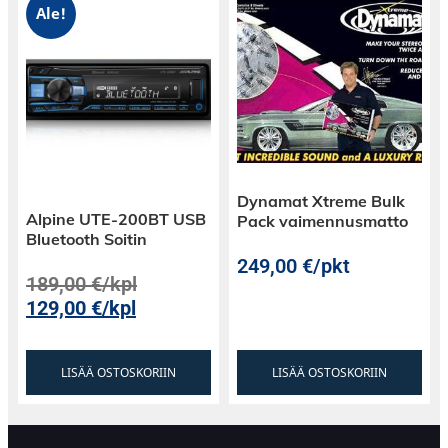
Ale!
Dynamat Xtreme Bulk
Alpine UTE-200BT USB
Pack vaimennusmatto
Bluetooth Soitin
249,00
€
/pkt
189,00
€
/kpl
129,00
€
/kpl
Jos haluat laajentaa settiä vielä lisää, niin no
problem. Kaikkia MAD1 midejä, diskantteja sekä
LISÄÄ OSTOSKORIIN
LISÄÄ OSTOSKORIIN
suotimia saa myös erikseen!