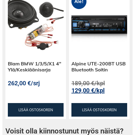
Ale!
äänikenttä on aiempaa leveämpi eli enemmän
ääntä, laajemmalle alueelle.
Kaiuttimissa ei ole erillisiä terminaaleja, sillä
johdot tulevat nyt suoraan puhekelalta, jonka
ansiosta asennustilaa tarvitaan normaalia
vähemmän.
Huom: Kaiuttimissa on valmiiksi diskanttijohtoon
integroitu jakosuodin. Tämä pitää poistaa, kun
Blam BMW 1/3/5/X1 4″
Alpine UTE-200BT USB
Ylä/Keskiäänisarja
Bluetooth Soitin
käytät erillissarjan mukana tulevia jakosuotimia.
Kaiutinjohtoon integroitua suodinta käytetään vain
262,00
€
/srj
189,00
€
/kpl
silloin, kun käytössä ei ole PXO1-24 jakosuotimia.
129,00
€
/kpl
LISÄÄ OSTOSKORIIN
LISÄÄ OSTOSKORIIN
Voisit olla kiinnostunut myös näistä?