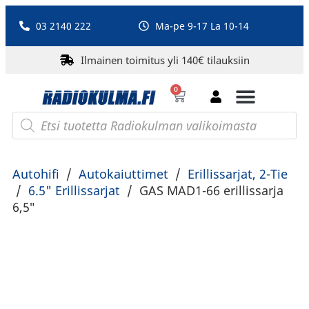
03 2140 222
Ma-pe 9-17 La 10-14
Ilmainen toimitus yli 140€ tilauksiin
0
Bluetooth-kaiuttimet
PA-laitteet ja karaoke
Roberts Radio
Autohifi
/
Autokaiuttimet
/
Erillissarjat, 2-Tie
/
6.5" Erillissarjat
/
GAS MAD1-66 erillissarja
6,5″