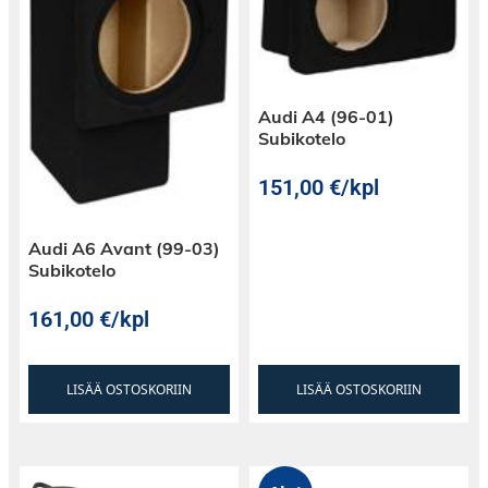
Audi A4 (96-01)
Subikotelo
151,00
€
/kpl
Audi A6 Avant (99-03)
Subikotelo
161,00
€
/kpl
Järeät diskantit
LISÄÄ OSTOSKORIIN
LISÄÄ OSTOSKORIIN
GAS MAD1-66 sarjan diskanteissa on yhden
tuuman puhekela, järeä valurunko,
aaltokuvioinen suuntain, joiden ansiosta
äänenlaatu on entistä parempi, mutta myös