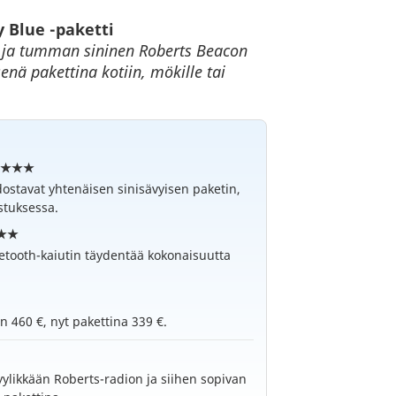
 Blue -paketti
o ja tumman sininen Roberts Beacon
enä pakettina kotiin, mökille tai
★★★★★
stavat yhtenäisen sinisävyisen paketin,
ustuksessa.
★★★
uetooth-kaiutin täydentää kokonaisuutta
n 460 €, nyt pakettina 339 €.
yylikkään Roberts-radion ja siihen sopivan