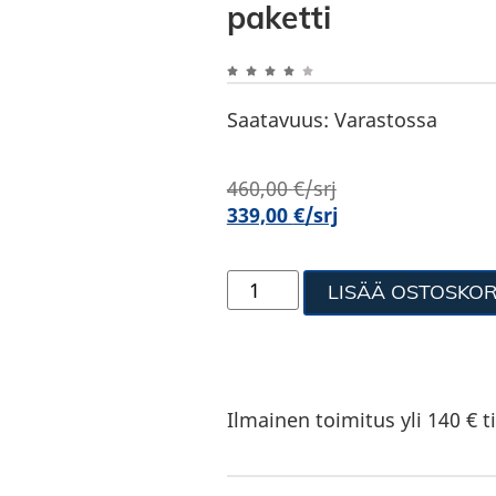
paketti
Saatavuus:
Varastossa
460,00
€
/srj
339,00
€
/srj
LISÄÄ OSTOSKOR
Ilmainen toimitus yli 140 € ti