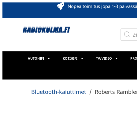
Nopea toimitus jopa 1-3 päiväss
AUTOHIFI
KOTIHIFI
TV/VIDEO
PRO
Bluetooth-kaiuttimet
/
Roberts Rambler