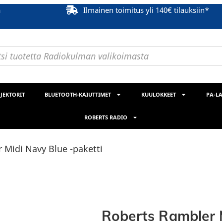
ä
Ilmainen toimitus yli 140€ tilauksiin*
JEKTORIT
BLUETOOTH-KAIUTTIMET
KUULOKKEET
PA-LA
ROBERTS RADIO
 Midi Navy Blue -paketti
Roberts Rambler M