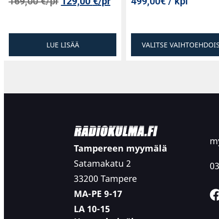
169,00
€
/pr
129,00
€
/pr
499,00€ / kpl
LUE LISÄÄ
VALITSE VAIHTOEHDOI
my
Tampereen myymälä
Satamakatu 2
03
33200 Tampere
MA-PE 9-17
LA 10-15