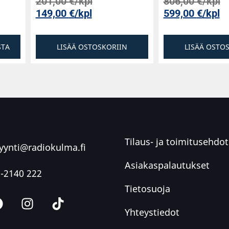
201,00
€
/kpl
806,00
€
/kpl
149,00
€
/kpl
599,00
€
/kpl
STA
LISÄÄ OSTOSKORIIN
LISÄÄ OSTO
Tilaus- ja toimitusehdot
ynti@radiokulma.fi
Asiakaspalautukset
-2140 222
Tietosuoja
Yhteystiedot