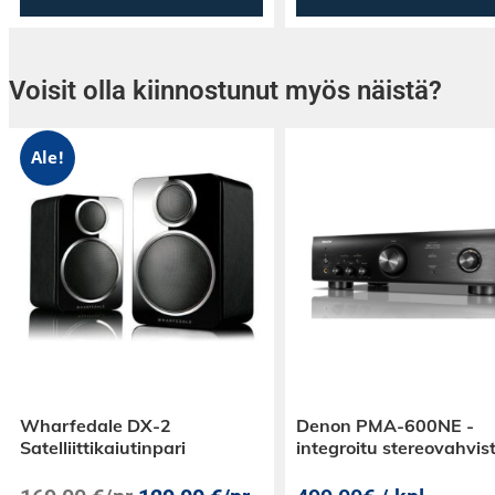
Bluetooth 5.2 tuo mukaan musiikin puhelimes
liitännästä voi ladata puhelinta esimerkiksi 
Voisit olla kiinnostunut myös näistä?
Beacon 325
täydentää paketin erillisenä Robe
kaiuttimena. Tumma sininen viimeistely sopi
Navy Blue -sävyyn, joten kokonaisuus ei näyt
Ale!
irralliselta laitteelta vaan valmiiksi mietityltä 
Paketti myydään tarjoushintaan: tuotteiden 
yhteishinta on 460 €, nyt pakettina 339 €.
Tämä ei ole yksi yhteen kytketty stereo- tai
monihuonejärjestelmä, vaan kahden erillisen 
käytännöllinen paketti. Juuri siksi se toimii ar
olla omalla paikallaan ja Bluetooth-kaiutin to
kuuntelutilanteessa.
Wharfedale DX-2
Denon PMA-600NE -
Satelliittikaiutinpari
integroitu stereovahvist