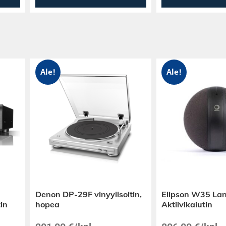
ta, ja USB-
yöpöytäkäytössä.
rts Bluetooth-
i Rambler Midin
ä kahdelta
Ale!
Ale!
Roberts-parilta.
normaali
Roberts-laitteen
jessa: radio voi
isessa
Denon DP-29F vinyylisoitin,
Elipson W35 La
in
hopea
Aktiivikaiutin