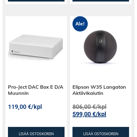
Ale!
Pro-Ject DAC Box E D/A
Elipson W35 Langaton
Muunnin
Aktiivikaiutin
119,00
€
/kpl
806,00
€
/kpl
599,00
€
/kpl
LISÄÄ OSTOSKORIIN
LISÄÄ OSTOSKORIIN