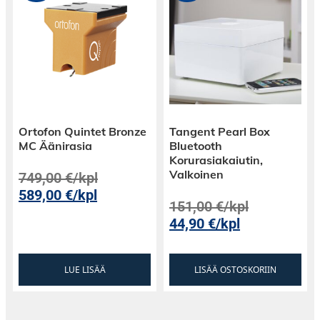
hihnaveto
sisäänrakennettu kytkettävä phono
equalisaattori (kytkentä AUX-input liitäntään
mahdollinen)
Varustettu MM-äänirasialla
Ortofon Quintet Bronze
Tangent Pearl Box
pieni koko
MC Äänirasia
Bluetooth
Korurasiakaiutin,
Valkoinen
749,00
€
/kpl
589,00
€
/kpl
151,00
€
/kpl
44,90
€
/kpl
LUE LISÄÄ
LISÄÄ OSTOSKORIIN