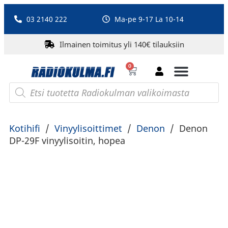
03 2140 222
Ma-pe 9-17 La 10-14
Ilmainen toimitus yli 140€ tilauksiin
0
Bluetooth-kaiuttimet
PA-laitteet ja karaoke
Roberts Radio
Kotihifi
/
Vinyylisoittimet
/
Denon
/
Denon
DP-29F vinyylisoitin, hopea