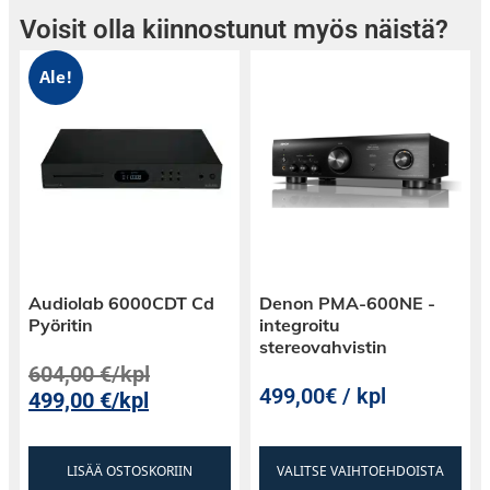
Voisit olla kiinnostunut myös näistä?
Ale!
Audiolab 6000CDT Cd
Denon PMA-600NE -
Pyöritin
integroitu
stereovahvistin
604,00
€
/kpl
499,00€ / kpl
499,00
€
/kpl
LISÄÄ OSTOSKORIIN
VALITSE VAIHTOEHDOISTA