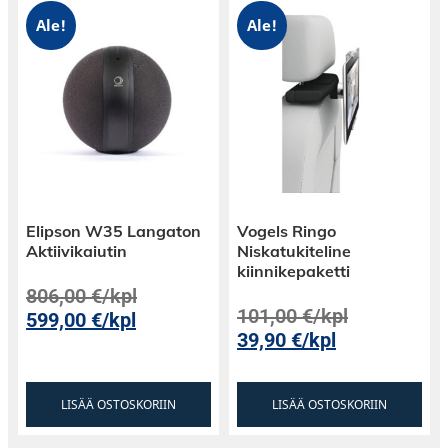
Ale!
Ale!
Elipson W35 Langaton
Vogels Ringo
Aktiivikaiutin
Niskatukiteline
kiinnikepaketti
806,00
€
/kpl
101,00
€
/kpl
599,00
€
/kpl
39,90
€
/kpl
LISÄÄ OSTOSKORIIN
LISÄÄ OSTOSKORIIN