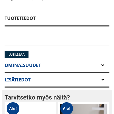
TUOTETIEDOT
LUE LISÄÄ
OMINAISUUDET
LISÄTIEDOT
Denon DP-29F Täysautomaattinen
vinyylisoitin, hopea
Tarvitsetko myös näitä?
alumiinivalettu levylautanen
Ale!
Ale!