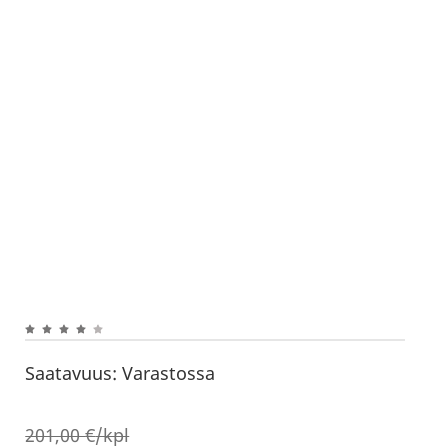
Saatavuus:
Varastossa
201,00
€
/kpl