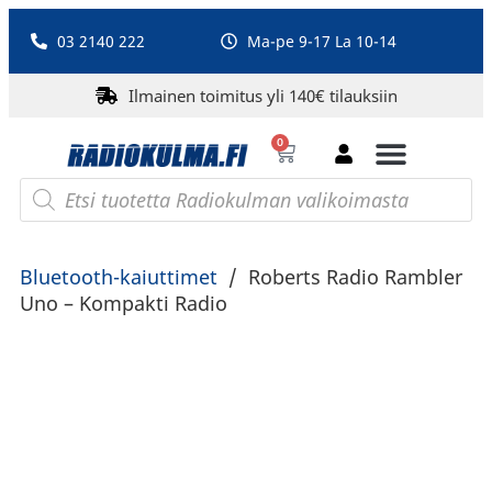
03 2140 222
Ma-pe 9-17 La 10-14
Ilmainen toimitus yli 140€ tilauksiin
0
Bluetooth-kaiuttimet
PA-laitteet ja karaoke
Roberts Radio
Bluetooth-kaiuttimet
/
Roberts Radio Rambler
Uno – Kompakti Radio