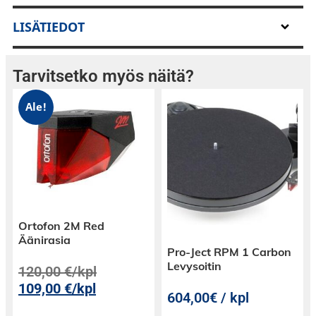
mattainen keinonahka – ilme on klassinen,
tunnelmallinen ja viimeistelty.
Laite toimii
LISÄTIEDOT
verkkovirralla tai AA-paristoilla
, ja tukee
erikseen myytäviä NiMH-paristoakkuja, jotka
latautuvat automaattisesti valmiustilassa, kun
Tarvitsetko myös näitä?
laite on kytketty verkkovirtaan.
Ale!
Ortofon 2M Red
Äänirasia
Pro-Ject RPM 1 Carbon
Levysoitin
120,00
€
/kpl
109,00
€
/kpl
604,00€ / kpl