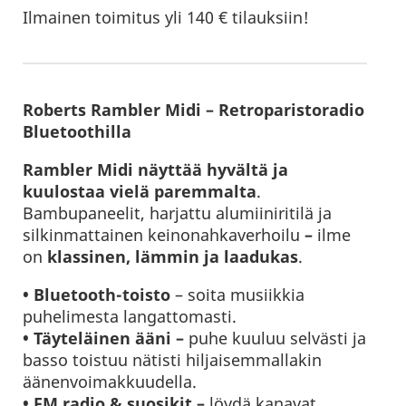
Ilmainen toimitus yli 140 € tilauksiin!
Roberts Rambler Midi – Retroparistoradio
Bluetoothilla
Rambler Midi näyttää hyvältä ja
kuulostaa vielä paremmalta
.
Bambupaneelit, harjattu alumiiniritilä ja
silkinmattainen keinonahkaverhoilu
–
ilme
on
klassinen,
lämmin ja laadukas
.
• Bluetooth-toisto
– soita musiikkia
puhelimesta langattomasti.
• Täyteläinen ääni –
puhe kuuluu selvästi ja
basso toistuu nätisti hiljaisemmallakin
äänenvoimakkuudella.
• FM radio & suosikit –
löydä kanavat