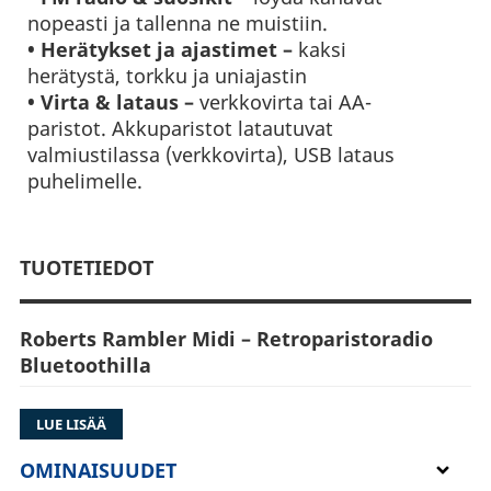
nopeasti ja tallenna ne muistiin.
•
Herätykset ja ajastimet –
kaksi
herätystä, torkku ja uniajastin
• Virta & lataus –
verkkovirta tai AA-
paristot. Akkuparistot latautuvat
valmiustilassa (verkkovirta), USB lataus
puhelimelle.
TUOTETIEDOT
Roberts Rambler Midi – Retroparistoradio
Bluetoothilla
Rambler Midi on radio, jonka haluat pitää
LUE LISÄÄ
esillä.
Bambupaneelit sivuilla, edessä harjattu
alumiiniritilä ja pinnassa pehmeä, silkin
OMINAISUUDET