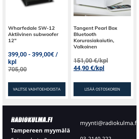
Wharfedale SW-12
Tangent Pearl Box
Aktiivinen subwoofer
Bluetooth
12″
Korurasiakaiutin,
Valkoinen
399,00
-
399,00€ /
151,00
€
/kpl
kpl
44,90
€
/kpl
705,00
VALITSE VAIHTOEHDOISTA
LISÄÄ OSTOSKORIIN
myynti@radiokulma.fi
Tampereen myymälä
03-2140 222