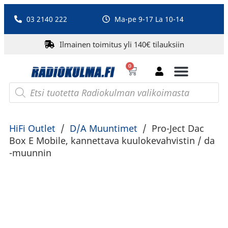
03 2140 222
Ma-pe 9-17 La 10-14
Ilmainen toimitus yli 140€ tilauksiin
0
Bluetooth-kaiuttimet
PA-laitteet ja karaoke
Roberts Radio
HiFi Outlet
/
D/A Muuntimet
/
Pro-Ject Dac
Box E Mobile, kannettava kuulokevahvistin / da
-muunnin