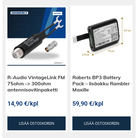
R-Audio VintageLink FM
Roberts BP3 Battery
75ohm -> 300ohm
Pack – lisäakku Rambler
antennisovitinpaketti
Maxille
14,90
€
/kpl
59,90
€
/kpl
LISÄÄ OSTOSKORIIN
LISÄÄ OSTOSKORIIN