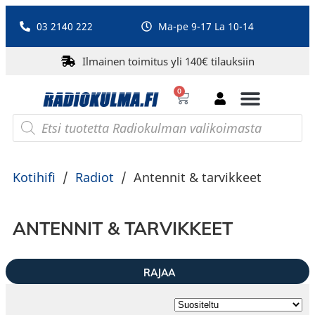
03 2140 222
Ma-pe 9-17 La 10-14
Ilmainen toimitus yli 140€ tilauksiin
0
Bluetooth-kaiuttimet
PA-laitteet ja karaoke
Roberts Radio
Kotihifi
/
Radiot
/
Antennit & tarvikkeet
ANTENNIT & TARVIKKEET
RAJAA