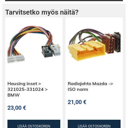
Tarvitsetko myös näitä?
Housing inset >
Radiojohto Mazda ->
321025-331024 >
ISO norm
BMW
21,00
€
23,00
€
LISÄÄ OSTOSKORIIN
LISÄÄ OSTOSKORIIN