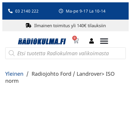
03 2140 222
Ma-pe 9-17 La 10-14
Ilmainen toimitus yli 140€ tilauksiin
0
Bluetooth-kaiuttimet
PA-laitteet ja karaoke
Roberts Radio
Yleinen
/
Radiojohto Ford / Landrover> ISO
norm