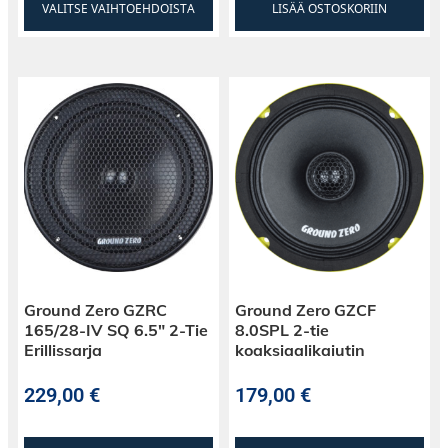
VALITSE VAIHTOEHDOISTA
LISÄÄ OSTOSKORIIN
Ground Zero GZRC
Ground Zero GZCF
165/28-IV SQ 6.5″ 2-Tie
8.0SPL 2-tie
Erillissarja
koaksiaalikaiutin
229,00
€
179,00
€