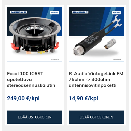
Focal 100 IC6ST
R-Audio VintageLink FM
upotettava
75ohm -> 300ohm
stereoasennuskaiutin
antennisovitinpaketti
249,00
€
/kpl
14,90
€
/kpl
LISÄÄ OSTOSKORIIN
LISÄÄ OSTOSKORIIN