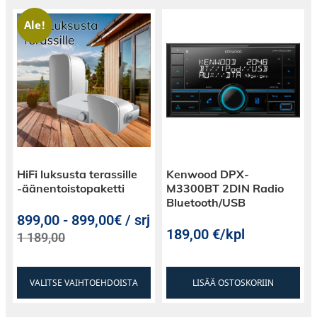
Ale!
HiFi luksusta terassille
Kenwood DPX-
-äänentoistopaketti
M3300BT 2DIN Radio
Bluetooth/USB
899,00
-
899,00€ / srj
189,00
€
/kpl
1 189,00
VALITSE VAIHTOEHDOISTA
LISÄÄ OSTOSKORIIN