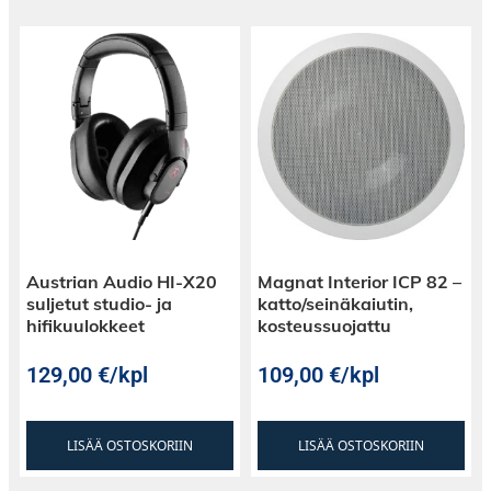
Austrian Audio HI-X20
Magnat Interior ICP 82 –
suljetut studio- ja
katto/seinäkaiutin,
hifikuulokkeet
kosteussuojattu
129,00
€
/kpl
109,00
€
/kpl
LISÄÄ OSTOSKORIIN
LISÄÄ OSTOSKORIIN