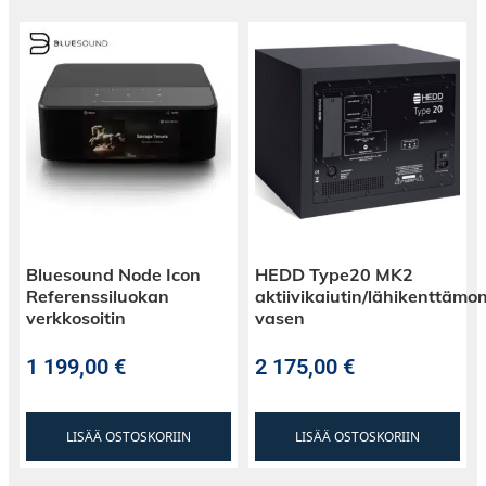
Bluesound Node Icon
HEDD Type20 MK2
Referenssiluokan
aktiivikaiutin/lähikenttämon
verkkosoitin
vasen
1 199,00
€
2 175,00
€
LISÄÄ OSTOSKORIIN
LISÄÄ OSTOSKORIIN