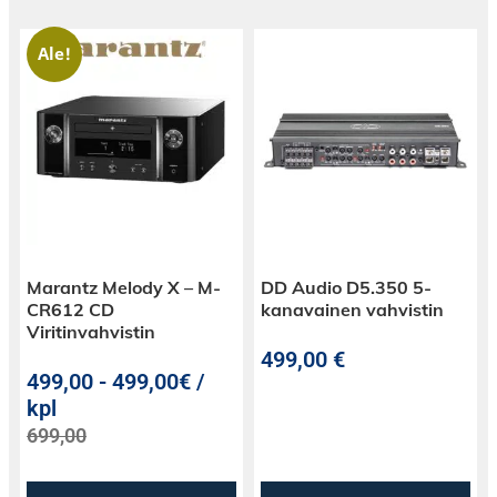
Ale!
Marantz Melody X – M-
DD Audio D5.350 5-
CR612 CD
kanavainen vahvistin
Viritinvahvistin
499,00
€
499,00
-
499,00€ /
kpl
699,00