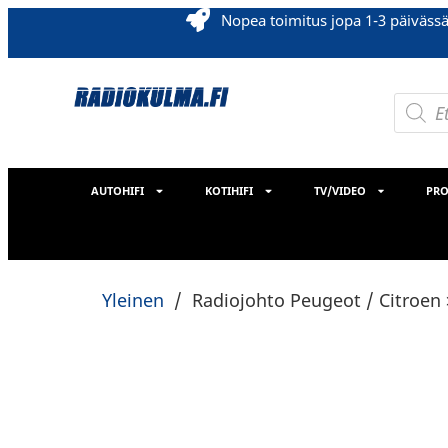
Nopea toimitus jopa 1-3 päiväss
AUTOHIFI
KOTIHIFI
TV/VIDEO
PRO
Yleinen
/
Radiojohto Peugeot / Citroen