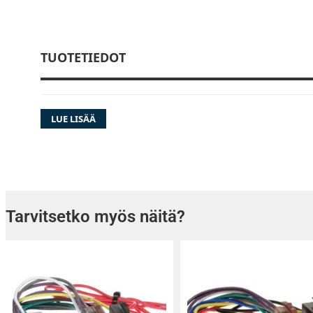
TUOTETIEDOT
LUE LISÄÄ
Tarvitsetko myös näitä?