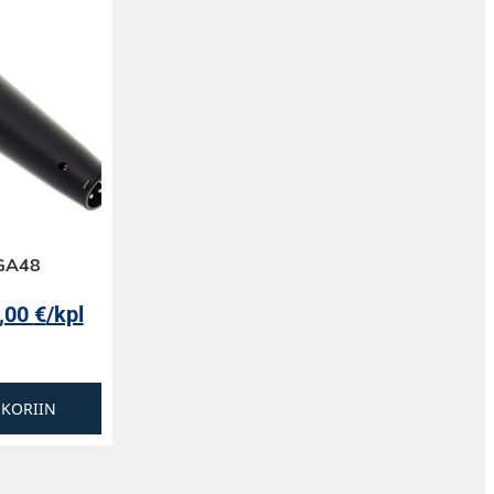
PGA48
,00
€
/kpl
SKORIIN