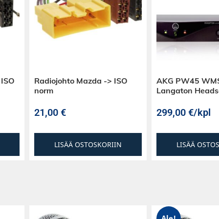
 ISO
Radiojohto Mazda -> ISO
AKG PW45 WMS
norm
Langaton Heads
21,00
€
299,00
€
/kpl
LISÄÄ OSTOSKORIIN
LISÄÄ OSTO
Ale!