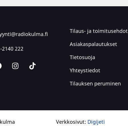
Tilaus- ja toimitusehdot
ynti@radiokulma.fi
Asiakaspalautukset
-2140 222
Tietosuoja
Yhteystiedot
Tilauksen peruminen
okulma
Verkkosivut:
Digijeti