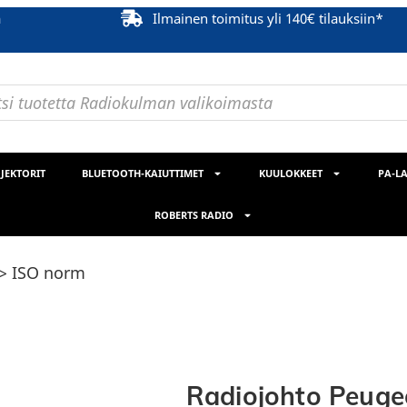
ä
Ilmainen toimitus yli 140€ tilauksiin*
JEKTORIT
BLUETOOTH-KAIUTTIMET
KUULOKKEET
PA-LA
ROBERTS RADIO
 > ISO norm
Radiojohto Peugeo