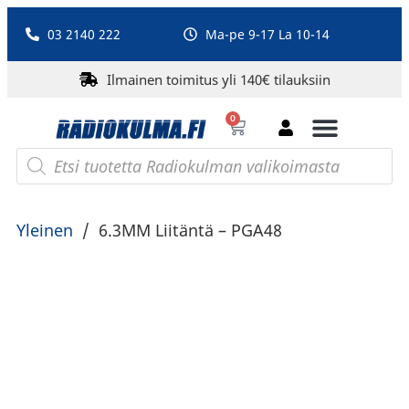
03 2140 222
Ma-pe 9-17 La 10-14
Ilmainen toimitus yli 140€ tilauksiin
0
Bluetooth-kaiuttimet
PA-laitteet ja karaoke
Roberts Radio
Yleinen
/
6.3MM Liitäntä – PGA48