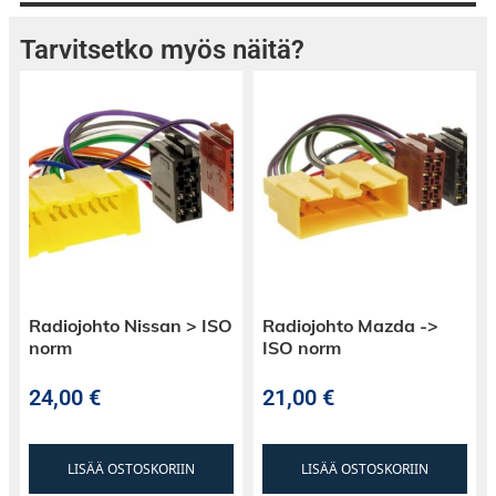
Tarvitsetko myös näitä?
Radiojohto Nissan > ISO
Radiojohto Mazda ->
norm
ISO norm
24,00
€
21,00
€
LISÄÄ OSTOSKORIIN
LISÄÄ OSTOSKORIIN