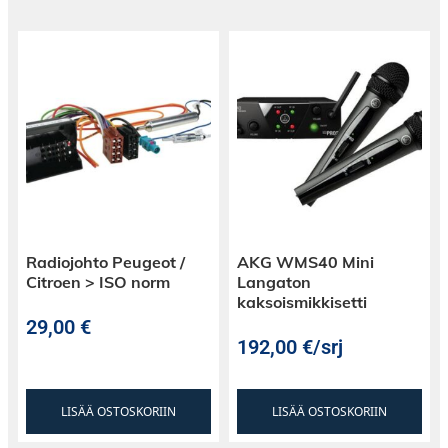
Radiojohto Peugeot /
AKG WMS40 Mini
Citroen > ISO norm
Langaton
kaksoismikkisetti
29,00
€
192,00
€
/srj
LISÄÄ OSTOSKORIIN
LISÄÄ OSTOSKORIIN