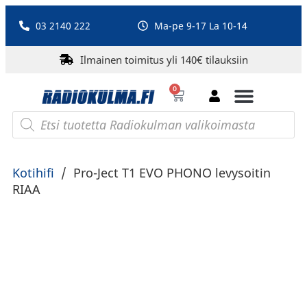
03 2140 222
Ma-pe 9-17 La 10-14
Ilmainen toimitus yli 140€ tilauksiin
0
Bluetooth-kaiuttimet
PA-laitteet ja karaoke
Roberts Radio
Kotihifi
/
Pro-Ject T1 EVO PHONO levysoitin
RIAA