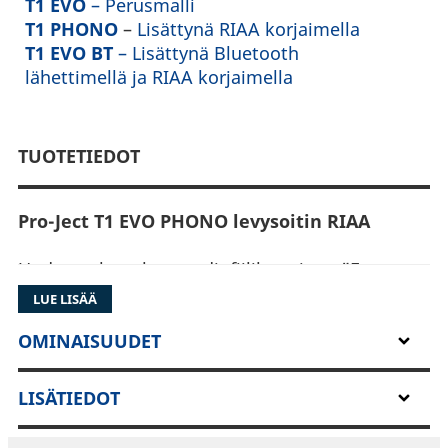
T1 EVO
– Perusmalli
T1 PHONO
–
Lisättynä RIAA korjaimella
T1 EVO BT
– Lisättynä Bluetooth
lähettimellä ja RIAA korjaimella
TUOTETIEDOT
Pro-Ject T1 EVO PHONO levysoitin RIAA
Uuden sukupolven audiofiililaatuinen ”Entry
Level” -levysoitin. Kehitetty versio Euroopan
LUE LISÄÄ
parhaanakin palkitusta (EISA 2020-2021)
levysoittimesta.
OMINAISUUDET
Tämän mainion T1 levysoittimen uusin
LISÄTIEDOT
kehitysversio parantaa äänirasiaa pykälän
paremmaksi sisältäen tehtaalla esiasennetun