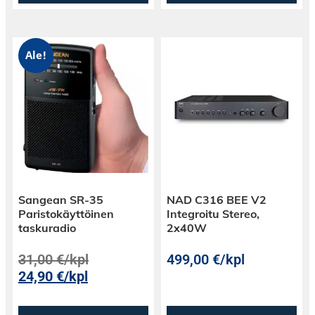
Ale!
Sangean SR-35
NAD C316 BEE V2
Paristokäyttöinen
Integroitu Stereo,
taskuradio
2x40W
31,00
€
/kpl
499,00
€
/kpl
24,90
€
/kpl