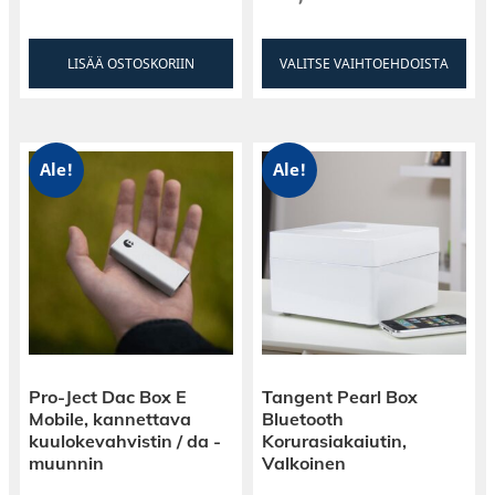
LISÄÄ OSTOSKORIIN
VALITSE VAIHTOEHDOISTA
Ale!
Ale!
Pro-Ject Dac Box E
Tangent Pearl Box
Mobile, kannettava
Bluetooth
kuulokevahvistin / da -
Korurasiakaiutin,
muunnin
Valkoinen