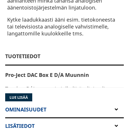
äänilähteen minkä tahansa analogisen
äänentoistojärjestelmän linjatuloon.
Kytke laadukkaasti ääni esim. tietokoneesta
tai televisiosta analogiselle vahvistimelle,
langattomille kuulokkeille tms.
TUOTETIEDOT
Pro-Ject DAC Box E D/A Muunnin
Tasokas D/A muunnin jolla liität digitaalisen
äänilähteen minkä tahansa analogisen
LUE LISÄÄ
äänentoistojärjestelmän linjatuloon.
OMINAISUUDET
Kytke laadukkaasti ääni esim. tietokoneesta tai
televisiosta analogiselle vahvistimelle,
LISÄTIEDOT