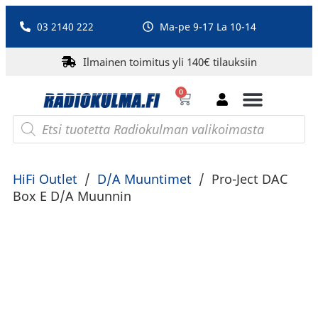
03 2140 222
Ma-pe 9-17 La 10-14
Ilmainen toimitus yli 140€ tilauksiin
0
Bluetooth-kaiuttimet
PA-laitteet ja karaoke
Roberts Radio
HiFi Outlet
/
D/A Muuntimet
/
Pro-Ject DAC
Box E D/A Muunnin