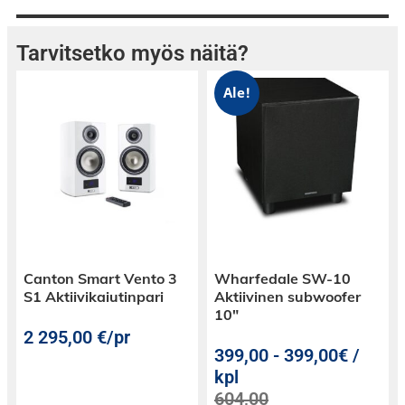
langattomille kuulokkeille tms.
Tarvitsetko myös näitä?
- 24bit/192kHz Cirrus Logic D/A-piiri
Ale!
- Kullatut RCA-liittimet
- Tyylikäs ja tukeva rakenne
- Mitat: (L x K x S): 120 x 32 x 100 (106 sis.
liittimet) mm
Canton Smart Vento 3
Wharfedale SW-10
S1 Aktiivikaiutinpari
Aktiivinen subwoofer
10″
2 295,00
€
/pr
399,00
-
399,00€ /
kpl
604,00