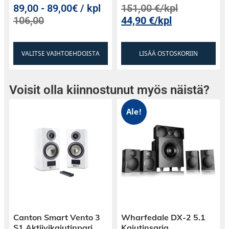
89,00
-
89,00€ / kpl
151,00
€
/kpl
106,00
44,90
€
/kpl
VALITSE VAIHTOEHDOISTA
LISÄÄ OSTOSKORIIN
Voisit olla kiinnostunut myös näistä?
Ale!
Canton Smart Vento 3
Wharfedale DX-2 5.1
S1 Aktiivikaiutinpari
Kaiutinsarja