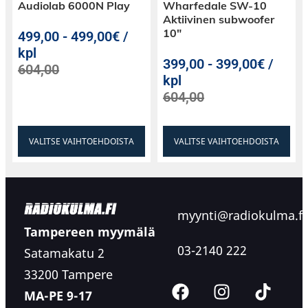
Audiolab 6000N Play
Wharfedale SW-10
Aktiivinen subwoofer
10″
499,00
-
499,00€ /
kpl
399,00
-
399,00€ /
604,00
kpl
604,00
VALITSE VAIHTOEHDOISTA
VALITSE VAIHTOEHDOISTA
myynti@radiokulma.fi
Tampereen myymälä
03-2140 222
Satamakatu 2
33200 Tampere
MA-PE 9-17