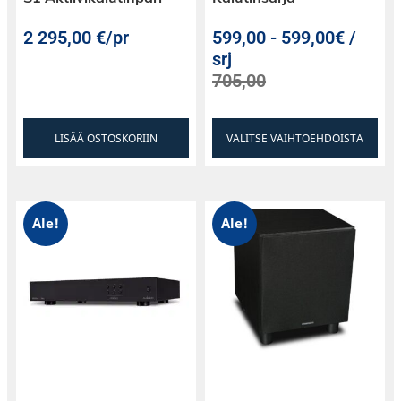
2 295,00
€
/pr
599,00
-
599,00€ /
srj
705,00
LISÄÄ OSTOSKORIIN
VALITSE VAIHTOEHDOISTA
Ale!
Ale!