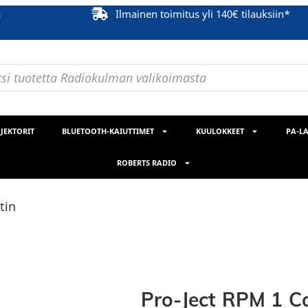
ä
Ilmainen toimitus yli 140€ tilauksiin*
JEKTORIT
BLUETOOTH-KAIUTTIMET
KUULOKKEET
PA-LA
ROBERTS RADIO
tin
Pro-Ject RPM 1 C