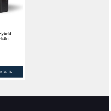
ybrid
istin
SKORIIN