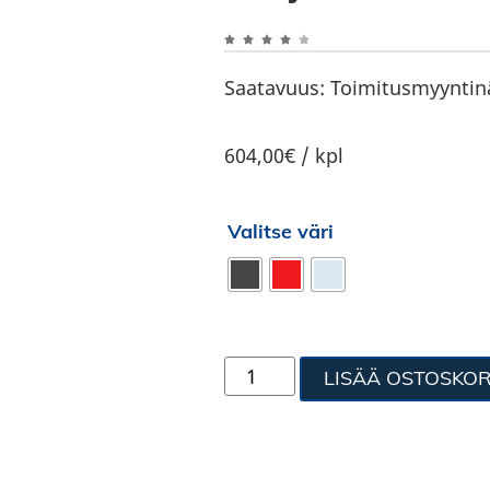
Saatavuus:
Toimitusmyyntin
604,00€ / kpl
Valitse väri
LISÄÄ OSTOSKOR