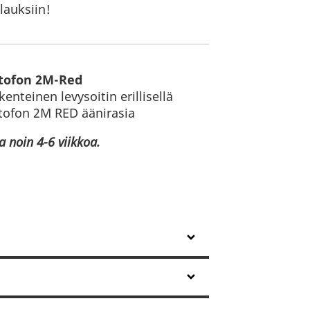
lauksiin!
rtofon 2M-Red
nteinen levysoitin erillisellä
tofon 2M RED äänirasia
a noin 4-6 viikkoa.