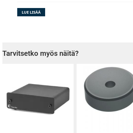
LUE LISÄÄ
KÄSIKÄYTTÖINEN LEVYSOITIN ORTOFON 2M-
ÄÄNIRASIALLA
• Tarkkuusmoottori hihnavedolla
Tarvitsetko myös näitä?
• Invertoitu keraaminen levylautasen laakeroi
• MDF levylautanen, huopamatto
• 8,6” S-Äänivarsi, valmistettu hiilikuidusta ja
lämpöä ja painetta käyttäen
• Magneetti antiskating
• TPE vaimennettu vastapaino
• 3 high-gloss värivaihtoehtoa (musta, punain