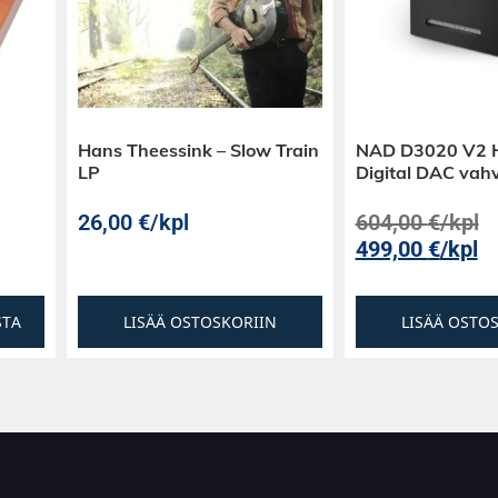
Hans Theessink – Slow Train
NAD D3020 V2 H
LP
Digital DAC vahv
26,00
€
/kpl
604,00
€
/kpl
499,00
€
/kpl
STA
LISÄÄ OSTOSKORIIN
LISÄÄ OSTO