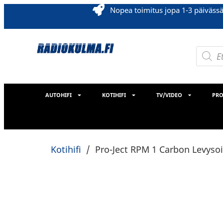
Nopea toimitus jopa 1-3 päiväss
AUTOHIFI
KOTIHIFI
TV/VIDEO
PRO
Kotihifi
/
Pro-Ject RPM 1 Carbon Levysoi