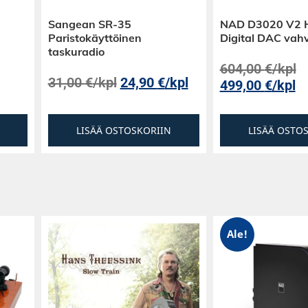
Sangean SR-35
NAD D3020 V2 H
t RPM1/5
Paristokäyttöinen
Digital DAC vahv
taskuradio
604,00
€
/kpl
31,00
€
/kpl
24,90
€
/kpl
499,00
€
/kpl
LISÄÄ OSTOSKORIIN
LISÄÄ OSTO
Ale!