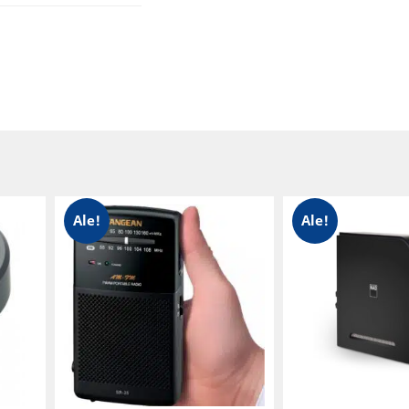
RED
nti
Ale!
Ale!
 alumiinista
en, valkoinen)