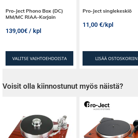
Pro-Ject Phono Box (DC)
Pro-Ject singlekeskiö
• Pölykansi saatavana lisävarusteena: Cover I
MM/MC RIAA-Korjain
11,00
€
/kpl
139,00€ / kpl
VALITSE VAIHTOEHDOISTA
LISÄÄ OSTOSKORIIN
Voisit olla kiinnostunut myös näistä?