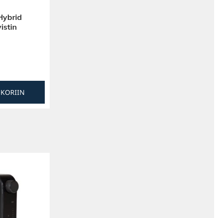
ybrid
istin
SKORIIN