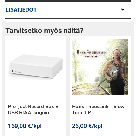
Polk Audio V60 Slim kattoon asennettava
LISÄTIEDOT
matala kaiutin
Tarvitsetko myös näitä?
Polk Audio V60 Slim on laadukas kattokaiutin
valkoisella ritilällä. Sen runko on
poikkeuksellisen matala, joten se sopii hyvin
ahtaisiinkin asennustiloihin.
Koaksiaalikaiuttimessa on 6,5" midbasso sekä
0,75" diskantti.
Pro-Ject Record Box E
Hans Theessink – Slow
USB RIAA-korjain
Train LP
169,00
€
/kpl
26,00
€
/kpl
Tekniset tiedot
: