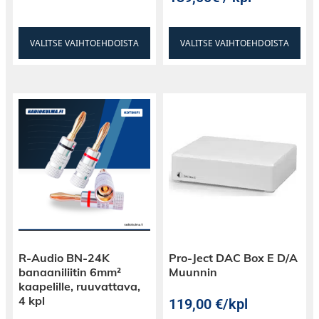
VALITSE VAIHTOEHDOISTA
VALITSE VAIHTOEHDOISTA
R-Audio BN-24K
Pro-Ject DAC Box E D/A
banaaniliitin 6mm²
Muunnin
kaapelille, ruuvattava,
4 kpl
119,00
€
/kpl