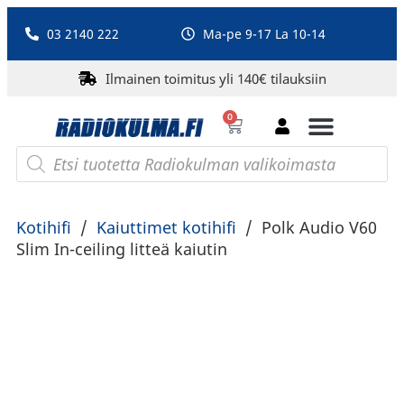
03 2140 222
Ma-pe 9-17 La 10-14
Ilmainen toimitus yli 140€ tilauksiin
0
Bluetooth-kaiuttimet
PA-laitteet ja karaoke
Roberts Radio
Kotihifi
/
Kaiuttimet kotihifi
/
Polk Audio V60
Slim In-ceiling litteä kaiutin