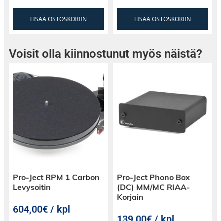
Asennusreiän halkaisija: 208 mm
LISÄÄ OSTOSKORIIN
LISÄÄ OSTOSKORIIN
Asennussyvyys: 60,3 mm
Voisit olla kiinnostunut myös näistä?
Kokonaishalkaisija: 245 mm
Kokonaissyvyys: 73 mm
Pro-Ject RPM 1 Carbon
Pro-Ject Phono Box
Levysoitin
(DC) MM/MC RIAA-
Korjain
604,00€ / kpl
139,00€ / kpl