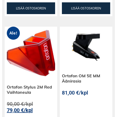
LISÄÄ OSTOSKORIIN
LISÄÄ OSTOSKORIIN
- Kaiuttimen tyyppi: kattoon asennettava
koaksiaalinen 2-tiekaiutin
Ale!
- Kaiutinelementit: 6,5" midbassokaiutin
komposiittikartiolla, 0,75" silkkikalottidiskantti
- Taajuusvaste: 35 Hz - 25 kHz
- Herkkyys: 88 dB
Ortofon OM 5E MM
Äänirasia
- Suositeltu vahvistinteho: 10-100 W
Ortofon Stylus 2M Red
81,00
€
/kpl
Vaihtoneula
- Kullatut kaiutinterminaalit
90,00
€
/kpl
79,00
€
/kpl