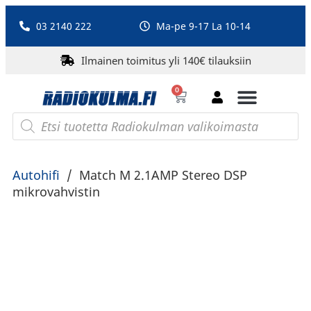
03 2140 222
Ma-pe 9-17 La 10-14
Ilmainen toimitus yli 140€ tilauksiin
0
Bluetooth-kaiuttimet
PA-laitteet ja karaoke
Roberts Radio
Autohifi
/
Match M 2.1AMP Stereo DSP
mikrovahvistin