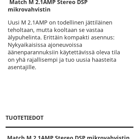
Match M 2.1AMP Stereo DSP
mikrovahvistin
Uusi M 2.1AMP on todellinen jättiläinen
teholtaan, mutta kooltaan se vastaa
älypuhelinta. Erittäin kompakti asennus:
Nykyaikaisissa ajoneuvoissa
äänenparannuksiin käytettävissä oleva tila
on yhä rajallisempi ja tuo uusia haasteita
asentajille.
TUOTETIEDOT
Match M 2.1AMP Stereo DSP mikrovahvistin