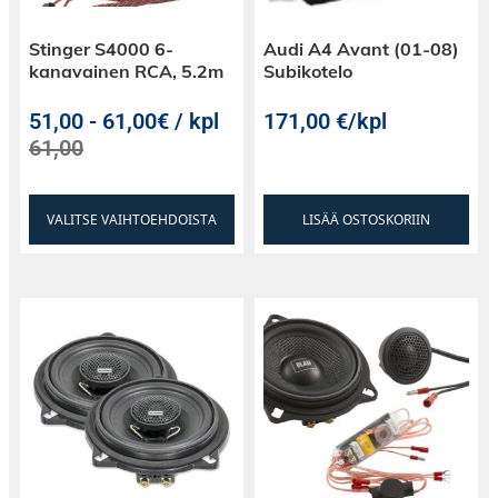
Stinger S4000 6-
Audi A4 Avant (01-08)
kanavainen RCA, 5.2m
Subikotelo
51,00
-
61,00€ / kpl
171,00
€
/kpl
61,00
VALITSE VAIHTOEHDOISTA
LISÄÄ OSTOSKORIIN